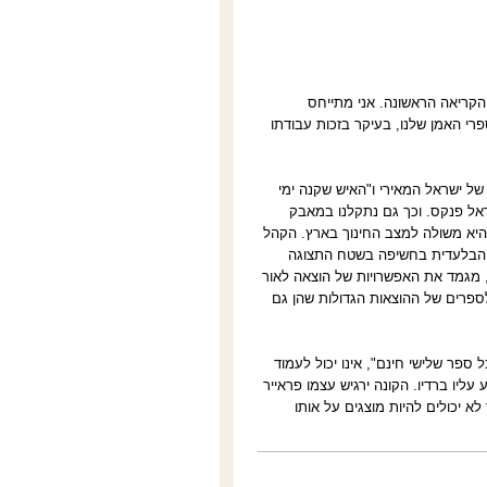
הקריאה הראשונה. אני מתייחס
י האמן שלנו, בעיקר בזכות עבודתו
של ישראל המאירי ו"האיש שקנה ימי
ראל פנקס. וכך גם נתקלנו במאבק
היא משולה למצב החינוך בארץ. הקהל
טה הבלעדית בחשיפה בשטח התצוגה
, מגמד את האפשרויות של הוצאה לאור
ספרים של ההוצאות הגדולות שהן גם
ולחן תצוגה שמציגים בו ספרים במבצע של "כל ספר שני ב-19.90" או "כל ספר שלישי חינם", אינו יכול לעמוד
עליו ברדיו. הקונה ירגיש עצמו פראייר
 יכולים להיות מוצגים על אותו