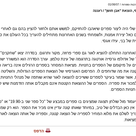
 וספרות / 01/06/07
י, הוצאת "אבן חושן" / רעננה
שלי היה ליצור ספרים שיאהבו להחזיקם, למשש אותם ולחזור להציץ בהם גם לאחרי 
 כאל יצירת אמנות, ולשמחתי בשנים האחרונות מתחילים להעריך בכל העולם את ספר
ת של בני, עידו אגסי.
חרונה התחלנו להוציא לאור גם ספרי פרוזה, מקור ותרגום. בסדרה יצאו "שחקנים" 
 של אדולפו גרסייה אורטגה בתרגומה של עינת טלמון. עורך הסדרה הוא המשורר יש
ם על מיקומם של הספרים בחנויות. מציאות המסחר בספרים הרגילים אינה בריאה ו
קונה את מה שדוחפים לו. הפרסום האגרסיווי של הוצאות הספרים הגדולות, והשלי
ת, אשר שמור בעיקר לספרים ששייכים להוצאה לאור שהיא שותפה של מנהלי החנויות
מכור את ספריה. הספרים של ההוצאות הקטנות אינם מקבלים אותה הזדמנות שיש ל
נויות הספרים.
קונה שיעמוד מול ש
 אין כאן הבדלים של טיב, במיוחד שאותו קונה עדיין אינו מכיר את הספר. הוא רק שמע 
ריך לשלם את מלוא המחיר לספריה של הוצאה קטנה, וספריה של אותה הוצאה לאור לא
ציאות.
הדפס