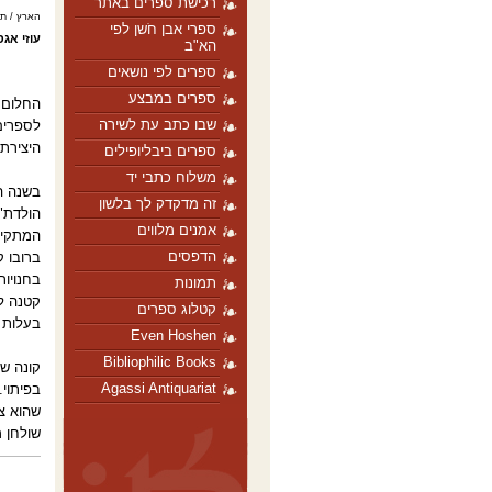
רכישת ספרים באתר
הארץ / תרבות
ספרי אבן חֹשן לפי
עוזי אגס
הא"ב
ספרים לפי נושאים
ספרים במבצע
החלום 
שבו כתב עת לשירה
לספרים
היצירתי
ספרים ביבליופילים
משלוח כתבי יד
בשנה הא
זה מדקדק לך בלשון
הולדת"
אמנים מלווים
המתקיי
הדפסים
ברובו 
בחנויו
תמונות
קטנה ל
קטלוג ספרים
בעלות ח
Even Hoshen
Bibliophilic Books
Agassi Antiquariat
בפיתוי.
שהוא צ
שולחן מ