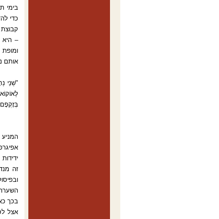
כדי להד
קבוצת ה
– היא 
ומופת 
אותם נח
"שְׁנֵי נְ
לֶאוֹקוֹאו
בְּזָקְפָם
ידידות
השערה, 
בכך כאן
אצל לסי