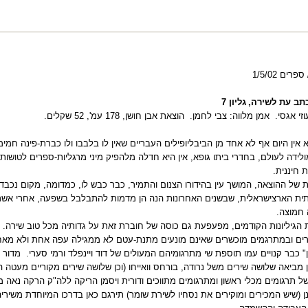
רים 1/5/02
כתב עת לשירה,
גליון 7
וזי אגסי.
אמן מלווה: צבי לחמן.
הוצאת אבן חושן, 178 עמ', 52 שקלים.
ין היום אף לא אחד מן הביבליופילים העבריים שאין לו בלבבו ולו כברת-פינה חמימ
לידה לעולם, בחדרי ביתו גופא, אין היא חדלה מלהפיק מיני מרגליות-ספרים לטושות
 חיננית.
של ההוצאה, המושך עין בהידורו הצנום והתמיר, כבר כבש לו, כמדומה, מקום נכבד 
ית הארצישראלית, שבשנים האחרונות הנה הן מדמות להתבלבל בשפעה, אחרי אשר כ
 חמוצה.
הגיליונות הקודמים, מפעפעת גם כוסה של חוברת זאת על גדותיה מכל טוב שירה.
ים ובמתרגמים מוכשרים שאינם מונעים מתנת-עטם לא ממגילה עפה אחת ולא מאח
ן" כבר קנויים עמו תוספת שי מתרגומיהם המעולים של דוד ויינפלד ורמי סערי.
מדור 
ן מביאה שלושה שירים משל נרודה, בורחס וואייחו (וכן שלושה שירים מקוריים מעטה
של תרגומים מכלי ראשון ומתרגומים מתווכים ודורית ויסמן הריקה ללה"ק הרקה נאה מ
 (שיש המכירים ומוקירים את נסחיו לשירת שומר) תירגם כאן בדרכו המיוחדת משירי