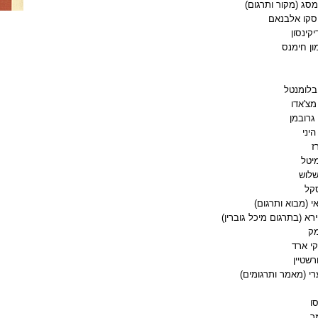
מסג (מקור ותרגום
(
סקו אלבנאם
יקינסון
ון חימנס
בלומנטל
 מצ'אדו
גרובמן
היני
ז
יטל
שלוש
סקל
י (מבוא ותרגום
(
רא (בתרגום מיכל גוברין
(
מק
יקי ארד
רשטיין
רי (מאמר ותרגומים
(
סו
מר