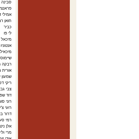
סבינה 
פראנצי
אמילי ד
חואן רמ
כביר
לי פו
מיכאל 
אנטוניו
מיכאיל 
שיימוס 
רבקה ר
אורית מ
שמעון 
ריקי ד
צבי גבא
דוד שפי
רוני סו
רועי צ'
דרור בו
רמי סע
אלן ניט
מרי ולי
אודי זו