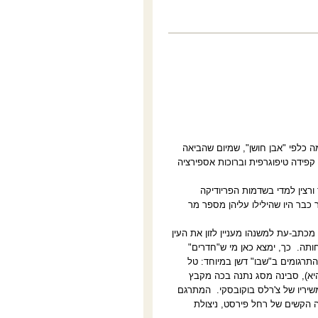
ה כלפי "אבן חושן", שמיום שהביאה
 קפידה טיפוגרפית וברוכות אספירציה
ורצין למדי בשדמות הפריודיקה
בר היו שהילילו עליהן מספר מר
מכתב-עת למשנהו מעניין לזון את העין
ותה.
כך, ימצא כאן מי ש"חדרים"
התרגומים ב"שבו" דשן במיוחד: טל
 היא), סבינה מסג נתנה בכה מקבץ
שיריו של צ'רלס בוקובסקי.
המתרגם
ה הקשים של רחל פירסט, ניצולת