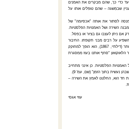
 עמ' 8). רעיון החפיפה תופס בהם עד כדי כך, שהם מבקרים את האמנים
ניין שבמִשגה – שהם טופלים אותו על
 מנסה לסתור את אותה "אכסיומה" של
 מבנה השירה ושל האמנויות הפלסטיות.
ורק אם ניתן לעצבו גם בציור או בפסל.
א אחת היצירות החשובות בתיאוריה של האמנות במאה ה-18, והוא השפיע על רבים מבני תקופתו. החיבור
פונה בראש ובראשונה כנגד השירה המתארת של המאה ה-18, וכפי שנאמר עליו מאוחר יותר (דילתיי, 1867), הוא הופך למחוקק
ר הלאוקואון "סחף אותנו בעוז ממסגרת
ל האמנויות הפלסטיות. כן אינני מתחייב
 נעשית בתוך הזמן" (שם, עמ' 9).
ת חד הוא, החלטנו לאמץ את השירה –
.
עוזי אגסי