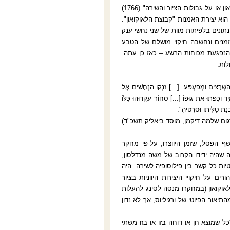
בימי תוהו ובוהו רצופי אלימות וטרור, נשתמש בחיבורו של לסינג (גולטהולד אפרים), "לאוקואון או על גבולות הציור והשירה" (1766)
וא יצירת האמנות "קבוצת הלאוקואון".
הנתונים בלפיתות-מוות של שני נחשי ענק
מנים ונחשבה חיקוי מושלם של הטבע
הנפגעת מכוחות הרשע – כאז כן עתה.
לות.
ְרָצִים וּמְפַעְפֵּעַ. [...] זִנְּקוּ הַנְּחָשִׁים אֶל
ָד וְכָפְתוּ אֶת גּוּפוֹ [...] סְחוֹר עֲקָדוּהוּ כֻּלּוֹ
ַת טַלִּיתוֹ וּסְרָטֶיהָ".
גום שלמה דיקמן, מוסד ביאליק תשכ"ד)
 של לסינג היה פירושו של וינקלמן ל"קבוצת הלאוקואון" (בשנת 1506 נחשף הפסל, שזמן היווצרו, על-פי מחקר
ר שכבר ב-1754 עסק בנושא דומה בשעה שהיה ידידו הקרוב של משה מנדלסון,
ת כל קשר בין פילוסופיה לשירה. היה
קלמן, "הרהורים על חיקויי היצירות היווניות בציור
סל של הלאוקואון (במחקרו מנסה לסינג להעלות
מהתיאור הפיוטי של ורגיליוס, אך לא נדון
ל שמוצא-חן או דוחה בזו או בזו משתי