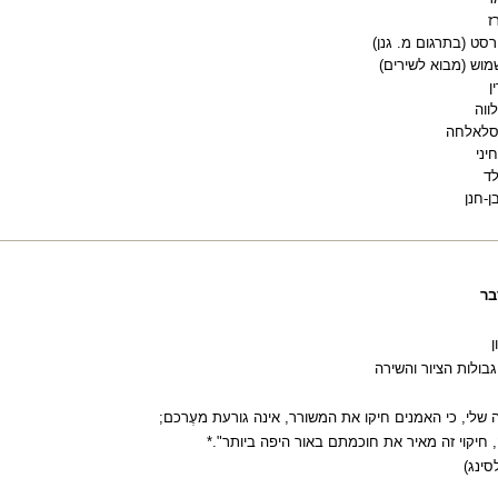
ז
סט (בתרגום מ. גנן
(
מוש (מבוא לשירים
(
ן
ווה
סלאלחה
יני
ד
ן-חנן
בר
ן
גבולות הציור והשירה
שלי, כי האמנים חיקו את המשורר, אינה גורעת מעֶרכם;
חיקוי זה מאיר את חוכמתם באור היפה ביותר".*
סינג)