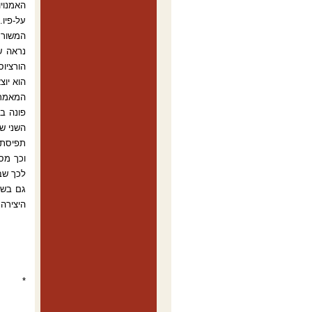
על-פיו
המשורר 
נראה ש
הורציוס:
הוא יוצ
השני של
תפיסת 
וכך מסי
לכך שבא
גם בשב
היצירה
*