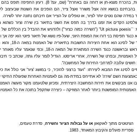
האמנויות, בהכרח מוצא-חן או דוחה גם באחרת" (שם,
. בהבחינם בנושא זהה אצל משורר ואצל צייר, הם הופכים את השונוּת שבעיצוב לע
במידה שהם נוטים יותר לציור, או טופלים על הצייר אם חיבתם נתונה יותר לשירה.
לסינג הקדים את זמנו בדרך בה תפס את השוני בתיאור בין שירה וציור כשהוא
 ``
Ut pictura poesis
'' ("השירה כמוה כציור") ולהדגיש את ההבדל בין הכללים של
א כנגד תפיסת בני דורו את המופת היווני, שעל-פיו נושא של תיאור פיוטי הוא יפה אך 
המאמר של לסינג הו
 האמנויות, ובפרט של השירה, אחרי אריסטו. הגדיל לומר עליו גתה, שכתב כי חיבו
חושים עלובה למרחבי החירות של המחשבה''.
ים לסינג את המבוא ליצירתו: "ועוד ברצוני להזכיר, כי במושג 'ציור' אני כולל את כ
מצעות השם 'שירה' לא אתייחס במידת-מה גם לאמנויות האחרות שפעולת החיקוי שבהן
ו אנו מבקשים את חירות המחשבה היצירתית, ומכיוון שלטעמנו מקור מעשה האמנו
 האמנותית המופשטת ביותר לאחר המוזיקה – כיצירה שתקפל בתוכה את כל האמנויות
הציטוטים מתוך לאוקואון
או על גבולות הציור והשירה
, סדרת טעמים,
ספריית פועלים והקיבוץ המאוחד, 1983.