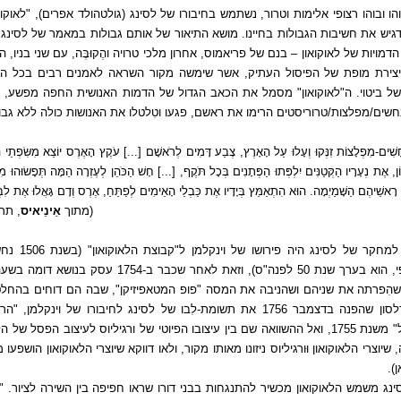
גיש את חשיבות הגבולות בחיינו. מושא התיאור של אותם גבולות במאמר של לסינג ה
דמויות של לאוקואון – בנם של פריאמוס, אחרון מלכי טרויה והֶקוּבֶּה, עם שני בניו, 
יצירת מופת של הפיסול העתיק, אשר שימשה מקור השראה לאמנים רבים בכל הז
של ביטוי. ה"לאוקואון" מסמל את הכאב הגדול של הדמות האנושית החפה מפשע, 
שים/מפלצות/טרוריסטים הרימו את ראשם, פגעו וטִלטלו את האנושות כולה ללא גבו
חָשִׁים-מִפְלָצוֹת זִנְּקוּ וְעָלוּ עַל הָאָרֶץ, צֶבַע דָּמִים לְרֹאשָׁם [...] עֹקֶץ הָאֶרֶס יוֹצֵא מִשִּׂפְתֵי הַשּׁ
ֹן, אֶת נְעָרָיו הַקְּטַנִּים יִלְפְּתוּ הַפְּתָנִים בְּכָל תֹּקֶף, [...] חָשׁ הַכֹּהֵן לְעֶזְרָה הֵמָּה תְּפָשׂוּהוּ מִיּ
 רָאשֵׁיהֶם הַשָּׁמַיְמָה. הוּא הִתְאַמֵּץ בְּיָדָיו אֶת כַּבְלֵי הָאֵימִים לְפַתֵּחַ, אֶרֶס וְדָם גָּאֲלוּ אֶת לִבְנ
(מתוך
אַינֵיאיס
, תר
המניע למחקר
אפיגרפי, הוא בערך שנת 50 לפנה"ס), וזאת לאח
 שהִפרתה את שניהם ושהניבה את המסה "פופ המטאפיזיקן", שבה הם דוחים בהחלטיו
זה מנדלסון שהפנה בדצמבר 1756 את תשומת-לִבו של לסינג לחיבורו של וינ
ובפיסול" משנת 1755, ואל ההשוואה שם בין עיצובו הפיוטי של ורגיליוס לעיצוב הפ
שיוצרי הלאוקואון וּורגיליוס ניזונו מאותו מקור, ולאו דווקא שיוצרי הלאוקואון הושפעו 
).
נג משמש הלאוקואון מכשיר להתנגחות בבני דורו שראו חפיפה בין השירה לציור. "כ