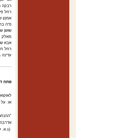
רבקה ר
רחל פיר
אמנון ש
נדה ברי
שושן של
מאלק 
אבא שח
רחל חל
עדינה ב
פתח ד
לאוקואו
או: על 
"ההנחה 
אדרבה, 
(ג.א. ל