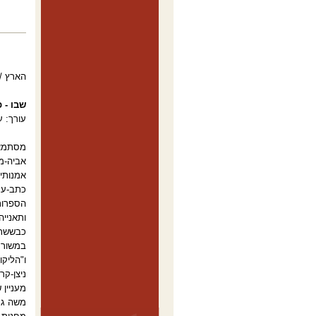
הארץ / ספ
שבו - 
עורך: ע
מסתמא א
אביה-מו
אמנותית
כתב-עת 
הספרות
ותאנייה
כבששת 
במשורר
ו"הליקו
ניצן-קר
מעניין 
משה גנן