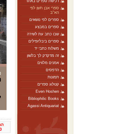
רכישת ספרים באתר
ספרי אבן חֹשן לפי
הא"ב
ספרים לפי נושאים
ספרים במבצע
שבו כתב עת לשירה
ספרים ביבליופילים
משלוח כתבי יד
זה מדקדק לך בלשון
אמנים מלווים
הדפסים
תמונות
קטלוג ספרים
Even Hoshen
Bibliophilic Books
Agassi Antiquariat
המ
0