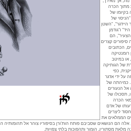
ות, אך מאידך,
 מתוך הכרה
בקיומו של
"הניסוי של
 היידגר", "השטן
יד" ו"גודמן
הצעיר", הם
סיפורים קצרים
ם, הכתובים
 רומנטיקה
או במיטב
ת של הגותיקה
נית, כפי
 על ידי אדגר
. כמיהתה של
אל הנעורים
 תסכולו של
מאי הכרה
עותו של אדם
חסוד ליצרים
ם הממלאים את
 אלה הם הנושאים שסביבם פותח הות'ורן בסיפוריו צוהר אל תהומותיה 
 מלאת מסתורין, הומור ותהפוכות בלתי צפויות.