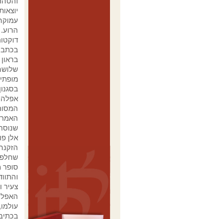
והטהרנ
יוצאות
עמוקה 
הרוע. 
דוקטור
בכתב ה
בראון 
שלושה 
מופתיי
בסגנון
אפלה, 
המסור
האמריק
שנוסחה
אלן פו
הזקנה 
שחלפו,
סופר 
והתווד
צעיר ו
האפלי
עולמו,
בכתיבה