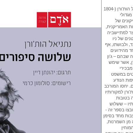
נתניאל הות'ורן (1804-
18) מגדולי
קונים של
ת האמריקנית,
ר למתיישביה
נים של ניו
ד, ולבושתו, אף
ד מהידועים
שבהם – ג'ון
ן, אשר שימש
מבכירי
ים במשפט
ות הנודע
. יחסו המורכב
'ורן למקורותיו
 בטובות
תיו – ששלוש
בצו בספר זה -
בות מחד בסימן
 מן השמרנות,
מוחין