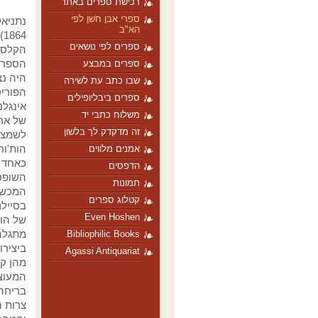
רכישת ספרים באתר
ספרי אבן חֹשן לפי
הא"ב
64
ספרים לפי נושאים
הקלסי
הספרו
ספרים במבצע
היה נצ
שבו כתב עת לשירה
הפוריט
ספרים ביבליופילים
אינגלנ
משלוח כתבי יד
של אח
זה מדקדק לך בלשון
לשמצה 
הות'ור
אמנים מלווים
כאחד 
הדפסים
השופט
תמונות
המכשפ
קטלוג ספרים
בסיילם
Even Hoshen
של הות
מתגלה
Bibliophilic Books
ביצירו
Agassi Antiquariat
מהן קו
המעוצ
בריחה
צרות ה