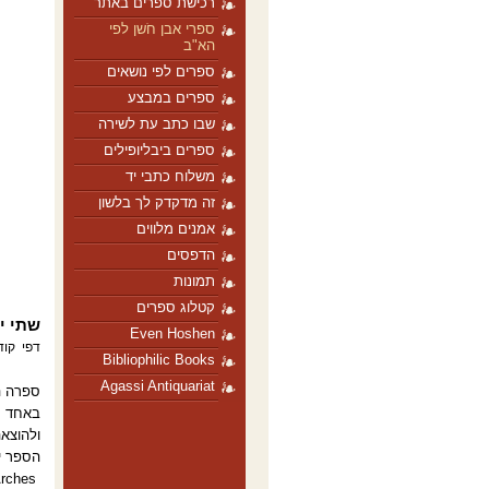
רכישת ספרים באתר
ספרי אבן חֹשן לפי
הא"ב
ספרים לפי נושאים
ספרים במבצע
שבו כתב עת לשירה
ספרים ביבליופילים
משלוח כתבי יד
זה מדקדק לך בלשון
אמנים מלווים
הדפסים
תמונות
קטלוג ספרים
שתי יו
Even Hoshen
דפי
קוד
Bibliophilic Books
Agassi Antiquariat
ספרה הח
באחד מ
ולהוצאה
הספר יצ
rches