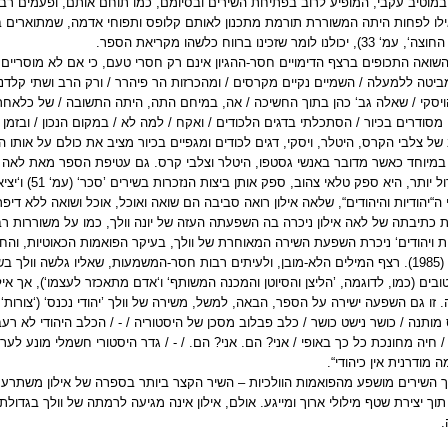
במוטיב עקבי, המופיע לרוב בפתיחת השירים ובסיומם, כמו תוחם אותם, ופעמים רבו
ילו לפחות היתה המשוררת תורמת מתכנון לאותם קלופס ותפוחי אדמה, שמתוארים ב
, יכולנו לומר שזכינו ברווח כלשהו מקריאת הספר.
מביטה ללמעלה / השמיים נקיים מקרסים / ומהכרזות הר פיהרר / ורק הרב ושתי קלדניות
ויסקי / שאלה גב‘ כהן בתוך החשיכה / אה, במיחם התה, היתה התשובה / של כלאחר
מסודרים בכיור / הסתכלתי בדגים הלכודים / ואקח / למה לא / במקום הנכון / ובזמן הנכ
של צלבי הקרס, היטלר, ויסקי, דגים לכודים ומגפיים בכיור מציב את כולם על אותו המיש
במיוחד כאשר מדובר באנשי גסטפו, היטלר וצלבי קרס. גם עטיפת הספר מאת לאה 
 יותר, היא ספק טלאי צהוב, ספק אותן ביצות הנזכרות בשירים ’סכר‘ (עמ‘ 51) ו‘יציאה החוצה‘ (עמ‘ 33).
 ה“יהודיות והיהודים“, שלאה אילון רואה סביבה הם שואה ואוכל, אוכל ושואה ללא דיפר
 כתיבתה של לאה אילון ניכרה בה השפעתה העזה של יונה וולך, כמו על משוררות רב
ות ויהודים‘ ניכרת השפעת השירה המאוחרת של וולך, בעיקר הפואמות הכאוטיות, והח
ו‘מופע‘ (1985). רצף המילים הלא-מובן, ולעיתים רבות חסר-המשמעות, שאליו גלשה וו
ובים (כמו, לדוגמה, ’הליצן והסיוטן והמכנה המשותף‘ ו‘אדם מתאכזר לעצמו‘), אך א
ותנה / כושר נישט כושר / כלב פבלוב מסכן של היסטוריה / - / הכלב היהודי לא רעב / 
 חיה מחונכת כל כך באופי / אני? הם. אני? הם. / - / גדר היסטורי חשמלי מונע לערו
מודרנית אין כיהודי“.
ך השירים מושפע מהפואמות הוולכיות – השיר הקצר ביותר בספרה של אילון משתרע 
תוך יצירת שטף מילולי ארוך ומייגע. אולם, אילון אינה מגיעה לרמתה של וולך בגדולת