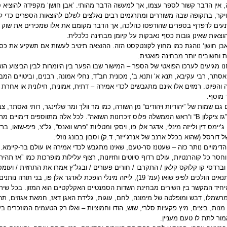
, אין הדבר קשור לספר עצמו, אך למעשה הדבר מהותי. ’אבן חושן‘ מקפידה להוציא 
ויקר, בתקופה שבה משוררים ומתרגמים רבים נאלצים לשלם להוצאות הספרים כדי לז
עים לדפדף בספרים שהודפסו כהלכה, אך הדבר מקומם את אלו שמכירים את שוק ה
וצאות שאינן גובות כסף נאבקות על קיומן מבחינה כלכלית.
’אבן חושן‘ נוהגת כמו מחוץ לקונטקסט הזה. ההוצאה תיטיב לעשות אם תשקיע את כס
 וחשובים יותר מבחינה פואטית.
ו מגיעים לערכו הפואטי של הספר – המישור שבו הפער בין היומרות לבין הביצוע הוא גד
סתר, רבי עקיבא, תנא א‘ ותנא ב‘, מכונית חב“ד, נחלי אמונה, רבנים, וביטויים המב
והפיוט. רמזים אלו אינם מתגבשים לכדי אמירה – דתית, אמונית, חילונית או אחרת
 מוסף.
 גם שמות של ”יהודיות ויהודים“ מן השורה, כמו מר וולך ומר שלזינגר, רותי ואסתר, צבי
”גז ציקלון
B
“ ו“ראש הממשלה פלוס זיכרונות השואה“. לכל אלה מתווספים דימויים מ
ג‘יימס דין ולייזה מינלי, אדגר אלן פו, ויסקי ומטליות ”פרש וואנס“, גל“צ, פיפ-שואו, 
 דורסל (שהוא בכלל ארנב של אנרג‘ייזר, ד.ק) וסבון בבונג נוזלי.
דימויים נותר כזה – שעטנז סר-טעם, שאינו מתגבש לכדי אמירה או עולם בר-קיימא. 
חסר כל קוהרנטיות, עולם רדוף סיוטים וחזיונות, רצוף עלילות מופרכות כמו ”אז תהי
וברדסי קו קלוקס קלאן / התקרבו / חורים פעורים / ובגל“ץ אמרו את התחזית / ועומס
יחיד המקשר בין השירים מבחינת השדות הסמנטיים האקלקטיים הוא המזון. בכל שיר 
רשמלו, דבש ומופלטה של מימונה, לחם, עוגות, גלידת האגן דאז, חמאת אגוזים, תה, 
אמור לתת לו טעם מעניין.