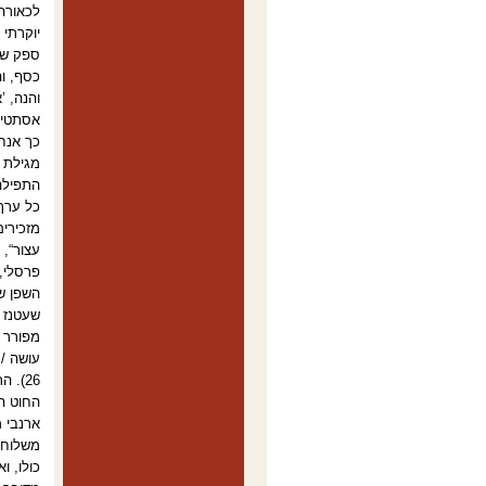
לכאורה
יוקרתי 
ספק שנ
כסף, וה
והנה, 
אסתטית
כך אנחנ
מגילת א
התפילה 
כל ערך
מזכירים
עצור“, 
פרסלי, 
השפן של
שעטנז ה
מפורר ו
עושה / 
החוט ה
ארנבי מ
כולו, ו