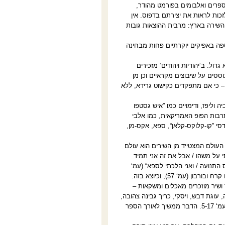
ספרים ואלבומים בפורמט מהודר,
כות לראות את יצירתם בדפוס. אין
שירה בארץ: מרבית ההוצאות גובות
פה באפיקים יוקרתיים פחות מבחינה
ול. ב‘יהודיות ויהודים‘ מזכירים
וססים על שיבוצים מקראיים וכן מן
 – כי אם מתפקדים כקישוט גרידא, ללא
ה וליפז, ודימויים כמו ”איש גסטפו
תרבות הפופ האמריקאית, כמו אלבי
ברדסי ”קו-קלוקס-קלאן“, ספא, אקס-מן,
העולם המצטייד מן השירים הוא עולם
תי על משהו / אבל את זה אני תמיד
 התנועה / ואני הלכתי לספא“ (עמ‘
26). התנאים הולכים לפיפ שואו (עמ‘ 19), לייזה מינלי הופכת לאדגר אלן פו, בני תורה נותנים קרח ובורבון (עמ‘ 57), וכיוצא בזה.
ושיר מוזכרים מאכלים ומשקאות –
עוגת דבש, ויסקי, כריך גבינה צהובה,
משלוח מנות, ביצים, מיץ פקעיות סלרי, שוש, הודו וחמוציות – ואלו רק הטעמים המוזכרים בעמ‘ 5-17. הדבר ממשיך לאורך הספר