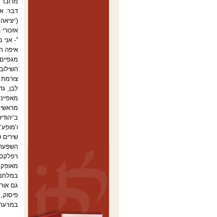
מדובר 
דבר. א
(‘יציאה החוצה‘, עמ‘ 33)
”- אני 
איפה ה
מגפיים 
השילוב 
צורמת 
לבן, גדול
מאפייני
מראשית
ב‘יהודי
שירים ט
רפלקס מ
מאופק /
במלחמה 
גם אור
פיסוק, 
במרעה.