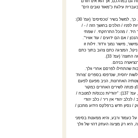
ת גם במהלכם, אך הוא אינו תורם
עברית עילגת כ“מאוד טובים הים“
אזכורי השואה התכופים ברצף הדימויים חסר-ההגיון אינם רק חסרי טעם, כי אם לא מוסריים. כך, למשל בשיר ’טכסיסים‘ (עמ‘ 30):
 לפניו / הולכים בחושך הזה / - /
 היד. / מהכל התרחקתי. / שמתי
ון / אם הם ידועים / עוד אוויר“.
ור, מישור נמוך ורדוד. זילות זו
ניקל, המציגה כתם צהוב בתוך כתם
נציאציה בניהם.
ות שהתחילו לפרסם אחרי וולך.
לשות יחסית, שנדפסו בספרים ’צורות‘
לך בשנותיה האחרונות, הניב מפעם לפעם
ילון פנתה לשירים האחרים כמקור
השפעה. זו גם השפעה ישירה על הספר, הבאה, למשל, משירה של וולך ’יהודי נכנס‘ (‘צורות‘, עמ‘ 137): ”יהודי/ת נכנס/ת למטבח /
לכלב יהודי אין ריר / כלב יהודי
ק / נסיון חדש ברפלקס הידוע מתכנן /
על כעמוד ורבע, והיא ממעטת בסימני
ה, היא רק מציגה העתק דהוי של וולך