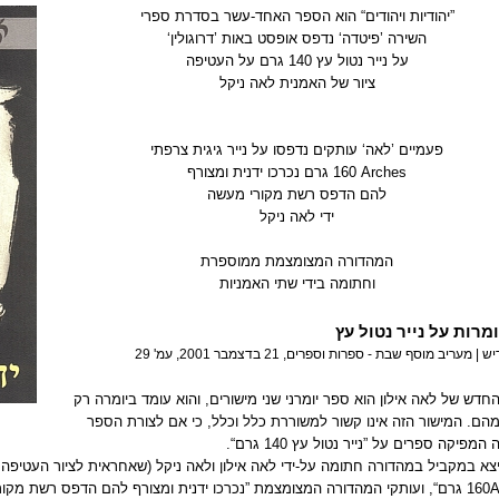
”יהודיות ויהודים“ הוא הספר האחד-עשר בסדרת ספרי
השירה ’פיטדה‘ נדפס אופסט באות ’דרוגולין‘
על נייר נטול עץ
140 גרם
על העטיפה
ציור של האמנית לאה ניקל
פעמיים ’לאה‘ עותקים נדפסו על נייר גיגית צרפתי
Arches
160 גרם
נכרכו ידנית ומצורף
להם הדפס רשת מקורי מעשה
ידי לאה ניקל
המהדורה המצומצמת ממוספרת
וחתומה בידי שתי האמניות
מרות על נייר נטול עץ
יש | מעריב
מוסף שבת - ספרות וספרים, 21 בדצמבר 2001, עמ' 29
דש של לאה אילון הוא ספר יומרני שני מישורים, והוא עומד ביומרה רק
הם. המישור הזה אינו קשור למשוררת כלל וכלל, כי אם לצורת הספר
 המפיקה ספרים על ”נייר נטול עץ
140 גרם
“.
א במקביל במהדורה חתומה על-ידי לאה אילון ולאה ניקל (שאחראית לציור העטיפה ה
A
160 גרם
“, ועותקי המהדורה המצומצמת ”נכרכו ידנית ומצורף להם הדפס רשת מקורי