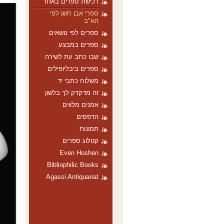
רכישת ספרים באתר
ספרי אבן חֹשן לפי
הא"ב
ספרים לפי נושאים
ספרים במבצע
שבו כתב עת לשירה
ספרים ביבליופילים
משלוח כתבי יד
זה מדקדק לך בלשון
אמנים מלווים
הדפסים
תמונות
קטלוג ספרים
Even Hoshen
Bibliophilic Books
Agassi Antiquariat