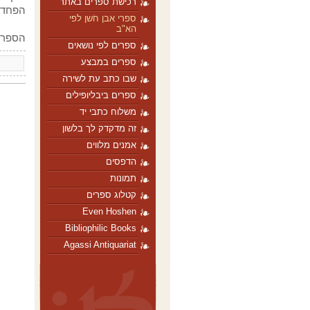
רכישת ספרים באתר
הפחד 
ספרי אבן חֹשן לפי
הא"ב
הספר ה
ספרים לפי נושאים
ספרים במבצע
שבו כתב עת לשירה
ספרים ביבליופילים
משלוח כתבי יד
זה מדקדק לך בלשון
אמנים מלווים
הדפסים
תמונות
קטלוג ספרים
Even Hoshen
Bibliophilic Books
Agassi Antiquariat