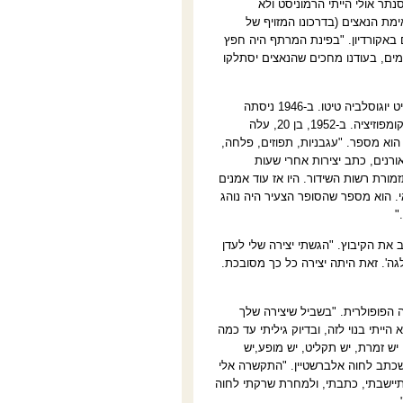
 בפסנתר אולי הייתי הרמוניסט ולא
ת הנאצים (בדרכונו המזויף של
 באקורדיון. "בפינת המרתף היה חפץ
ימים, בעודנו מחכים שהנאצים יסתלקו
ב-1945, בגיל 13, הוא ניגן בכינור בתיאטרון הלאומי בבלגרד לכבוד יום הולדתו ה-53 של שליט יוגוסלביה טיטו. ב-1946 ניסתה
משפחתו לעלות לארץ ישראל אך הניסיון נכשל והיא נסעה לצ'ילה, שם אמריליו החל ללמוד קומפוזיציה. ב-1952, בן 20, עלה
הוא מספר. "עגבניות, תפוזים, פלחה,
ורנים, כתב יצירות אחרי שעות
זמורת רשות השידור. היו אז עוד אמנים
. הוא מספר שהסופר הצעיר היה נוהג
".
ת ועזב את הקיבוץ. "הגשתי יצירה שלי לעדן
ה'. זאת היתה יצירה כל כך מסובכת.
 הפופולרית. "בשביל שיצירה שלך
ייתי בנוי לזה, ובדיוק גיליתי עד כמה
יש זמרת, יש תקליט, יש מופע,יש
 שכתב לחוה אלברשטיין. "התקשרה אלי
תיישבתי, כתבתי, ולמחרת שרקתי לחוה