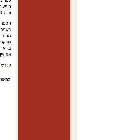
כמה מש
הופעות
ובו כ-120 משיריו, מלים ותווים, בהוצאת "אבן חושן". זה יקרה בעוד כמה חודשים, ואת האירוע ילווה מופע גדול
הספר ו
בשנים 
מתוסכל
מבקש ס
ב'הארץ
אם אין
לקריא
להאזנה