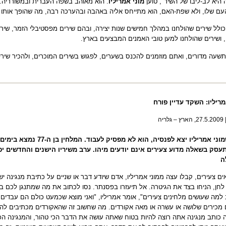
 היא לב-ליבו של השיר", טוען
מוני אמריליו
. הוא מאוהב בשפה העברית ובמשורריה. 
ם שלו, ולא שפת-האם, הוא מתייחס אליה באהבה ובהערכה רבה, מה שהופך אותו ל
ולל שירים שהולחנו במהלך חמישים שנות יצירה, ובהם שירים מפסטיבלי הזמר, שירי 
, ושירים שהולחנו למען טובי האמנים המבצעים בארץ.
שעה מדורים, ואתם מוזמנים להכנס בשערים, לפגוש בשירים המוכרים, ולהכיר שירי
מריליו: השקד עדיין פורח
לריה
מאז שמוני אמריליו יצא לפנסיה, 
עסק בשאלה מדוע צעירים אינם יודעים מיהו. ערב משיריו הישנים והחדשים 
ה
ים צעירים, קבלו עצה ממוני אמריליו, אדם שיודע דבר או שניים על כתיבת מנגינה
לחן, הניחו בצד את הגיטרה. אל תיעזרו בפסנתר. נסו לכתוב את מה שמתנגן לכם ברא
למה שעושים מלחינים צעירים", אומר אמריליו, "ואני מוצא שכמעט כולם הם עבדים
מכירים שלושה או עשרה או מאה אקורדים. מה שחשוב זה שהאקורדים מכתיבים להם 
כותב מנגינה אתה רוצה להיות בטוח שאתה עושה את הדבר הכי טהור, והמנגינה הכ