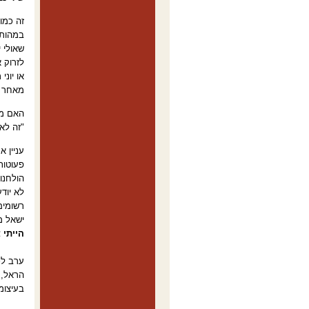
זה כמו
במהות 
שאולי י
לזרוק 
או יונ
מאחר ש
האם מפ
"זה לא
עניין א
פעוטות
הולחנו 
לא יוד
רשומים
ישאל מי
הייתי צ
ערב לכ
בעיצומ