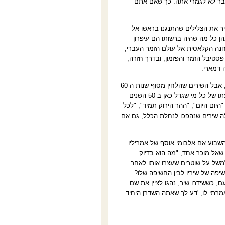
כבר לא לגמרי אתה. כך שאם אתם
יר את הצלילים שהתנגנו בראשו אל
ן כל מה שהיה ברשותו הם עיפרון
חנה הקלאסית אל עולם הזמר העברי,
 את התקנון של פסטיבל הזמר והפזמון, ובדרך חזרה,
ה דמארי
.
את "ליבבתיני", כמו שירים אחרים של אמריליו מאמצע שנות ה-60, רבים אינם מכירים היום, אבל השירים שהלחין מסוף שנות ה-60
ועד סוף שנות ה-70 נהפכו לחלק בלתי נפרד מהפסקול הישראלי ונדמה שהם צרובים בתודעתו של כל מי שגדל כאן ב-50 השנים
היום היום", "ההר הירוק תמיד", "לכל
אלה שירים שנהפכו לנחלת הכלל, גם אם
 השבוע אם אלבומי אוסף של אמריליו
שאל מוכר אחד, "מה הוא בדיוק
משל על שוטרים שעצרו אותו לאחר
שיפה של שיריו לבין החשיפה שלו?
, כששידרו שיר, נהגו לציין את שם
מרתי לו, 'דע לך שאתה השדרן היחיד