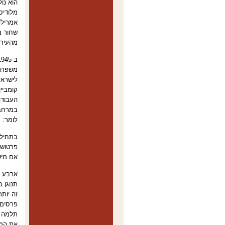
מלודיס
אמרילי
שחור מ
מהעיר,
לישראל
קומביי
העבודה
במרחבי
לומר: 
פרטוש,
אם מיש
ארבע ש
תנוגן ב
זה יות
פרסים 
תלמה א
את המנ