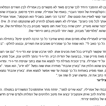
בן לא ההסבר היחיד לכך שרבים מאוד לא מקשרים בין אמריליו לבין השירים הנפלאי
הקולקטיווית של הזמר העברי; באופיו של אמריליו, שאינו רודף פרסום; ובעובדה שהוא
וצר קושי לאפיין את סגנונו שלו. "הדבר הכי חשוב בשבילי הוא הטקסט", אומר אמריליו
אותך לכל מיני כיוונים". אמריליו לא חשש מעולם להיזרק לאן שהטקסט הורה לו. אילו 
י רכטר שהוא מעריץ, ייתכן שהיה בכל זאת חוט מקשר מובהק בין כל המלודיות שלו, א
הוא "מלודיסט" מובהק, קשה יותר להבחין בחוט הייחודי שלו
.
ריע לאמריליו שלא מזהים אותו כאיש שחיבר כל כך הרבה לחנים יפים? בתחילה הוא
 כל כך כואב לי". הוא שמח על כך שמכירים ואוהבים את השירים, ובנוגע לחלקו - "בסו
חד שקשור לקרדיט בכל זאת מכעיס אותו. לפני ארבע שנים יצא הדי-וי-די "גם אני רוצה
 מאת מיריק שניר, בביצועה של יהודית רביץ. הדי-וי-די נהפך ללהיט ענק, אבל ספק 
על ידי אמריליו. צריך זכוכית מגדלת כדי למצוא את שמו בתוך עטיפת הדי-וי-די. ומדו
עים שהוא הלחין את "בארץ אהבתי" מותירה אותו שווה נפש? "לא יודע", הוא אומר. "או
, ושמי מופיע באותיות כל כך קטנות עד שאי אפשר למצוא אותו. 'בארץ אהבתי' נמצא ב
 כתב את זה, ומישהו ישיב לו שזה אני
".
ילייגר
בודו של אמריליו, "טנא שירים למוני", יפתח מחר את
פסטיבל המשוררים במטולה
.
הז
ו של בולמוס יצירתי
.