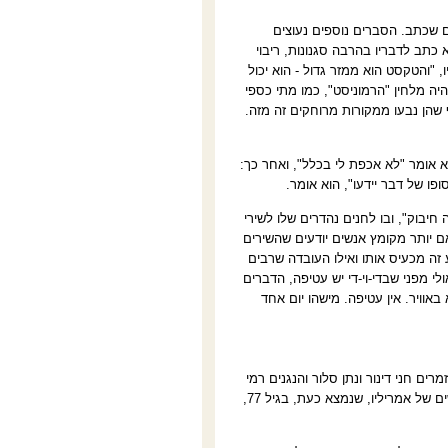
ם שכתב. הסברים נוספים נעוצים
 כתב לדבריו בהרבה סגנונות, ריבוי
, "והטקסט הוא ממזר גדול - הוא יכול
היה מלחין "הרמוניסט", כמו מתי כספי
ף שהן נבעו ממקורות מרוחקים זה מזה.
 אומר "לא אכפת לי בכלל", ואחר כך:
פו של דבר יידעו", הוא אומר
.
 חיבוק", ובו לחנים נהדרים שלו לשירי
אם יותר מקומץ אנשים יודעים שהשירים
ע זה מכעיס אותו ואילו העובדה שרבים
לי מפני שבדי-וי-די יש עטיפה, הדברים
אוויר. אין עטיפה. מישהו יום אחד
מרים חני דינור ונתן סלור והנגנים רמי
הראל, סלעית להב ואיתן איצקוביץ' יבצעו את מיטב הלהיטים של המלחין ולצדם שירים חדשים של אמריליו, שנמצא כעת, בגיל 77,