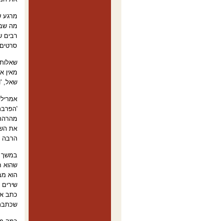
מרגע ש
מה שבי
רבים ש
סרטים 
שאלות 
מאין א
שאל, '
אמרילי
'הפרבר
מהרהר 
הרבה ל
שהוא ח
הוא מב
כתב או
שכתבתי