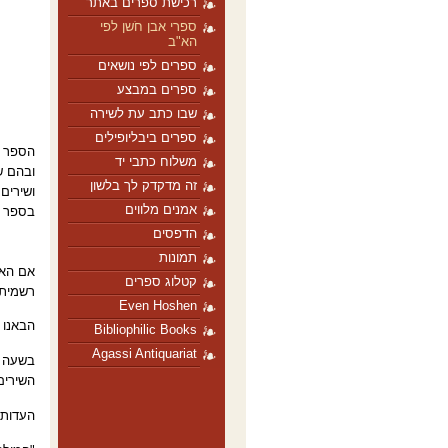
רכישת ספרים באתר
ספרי אבן חֹשן לפי
הא"ב
ספרים לפי נושאים
ספרים במבצע
שבו כתב עת לשירה
ספרים ביבליופילים
הספר
משלוח כתבי יד
ובהם ש
זה מדקדק לך בלשון
ושירים
אמנים מלווים
בספר מ
הדפסים
תמונות
אם האד
קטלוג ספרים
רשמית 
Even Hoshen
הבאנו 
Bibliophilic Books
Agassi Antiquariat
בשעה ט
השירים
העדות 