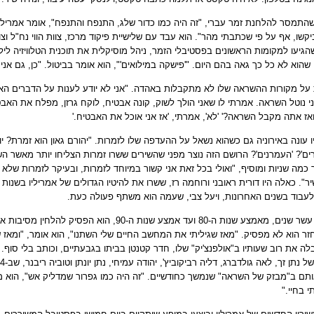
התמסר להלחנת זמר עברי, "זה היה כמו כדור שלג, התנפח והתנפח", אומר אמריליו.
קשו, אף על פי שכתבתי מהר". הוא עבד עם שלישיית פיקוד מרכז, צוות הווי נח"ל וצו
הגיעו למקומות הראשונים בפסטיבלי הזמר, ניהל מוסיקלית את תוכנית הטלוויזיה ליל
שהוא לא כל כך גאה בהם היום. "'פישקה במילואים'", הוא אומר בביטול. "כן, גם אני 
על מקורות ההשראה שלו לא מתקבלות באהדה. "אני לא יודע לענות על הדברים האלה
ני נוטל השראה. אמרתי לו שאני הולך לשוק, קונה אבטיח, לוקח גרזן, מפלח את האבטי
ואז אתה מקבל השראה?' 'לא', אמרתי, 'אז אני אוכל את האבטיח
'.
ו עונה באירוניה גם כשהוא נשאל על ההעדפה שלו לזמרות. "יהורם גאון הוא זמרת? י
ים'? 'העמרנים'? הרושם הזה נוצר מפני שהשירים ששרו זמרות הצליחו יותר מאשר הש
כמה שניות ומוסיף, "ואולי בכל זאת אני קשור במיוחד לזמרות, ובעיקר לזמרות שלא 
עבוד בשנים האחרונות, ויעל צבי, שעמה הוא משתף פעולה כעת
.
במשך עשר שנים, מאמצע שנות ה-80 ועד אמצע שנות ה-90,
זר הוא לא מפסיק. "מאז שגיליתי את המחשב החיים שלי השתנו", הוא אומר, "ומאז 
לה את רוב שעותיו ב"אולפנצ'יק" שלו, חדר קטנטן בביתו בגבעתיים, וכותב בלי סוף.
תם ב"מבזק של השראה" שנמשך כחודשיים. "זה היה כמו גפרור שמדליק אש", הוא מכ
 בחיי
".