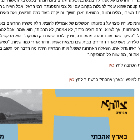
יריו החדשים של אמריליו יבוצעו במופע שיתקיים ביום חמישי בפסטיבל המשוררים, 
 קטנות שהוא עומד להעלות בקרוב עם יעל צבי והפסנתרן רמי הראל. אבל האירוע ה
המופע יהיו פיצוי על ניסיונותיו הכושלים של אמריליו להוציא חלק משיריו החדשים 
האחרונות, אך לשווא. "הם רוצים בידור, לא אמנות, לא תרבות", הוא אומר. אבל למ
. "העיקר שאני עובד ונהנה מהעבודה, וצריך לזכור שזאת רק מוסיקה". הוא מבקש לו
ליחה, ניגש לאחד החדרים בבית שבו נמצאת אשתו, וחוזר אחרי כמה שניות. "כשיש
' ראיון גדול אתו. השאלה האחרונה ששאל אותו המראיין היתה מה הדבר הכי חשוב בחי
 את זה, מה שווה כל המוסיקה
".
ת הכתבה לחץ
כאן
 למופע "בארץ אהבתי" ברשת ג' לחץ
כאן