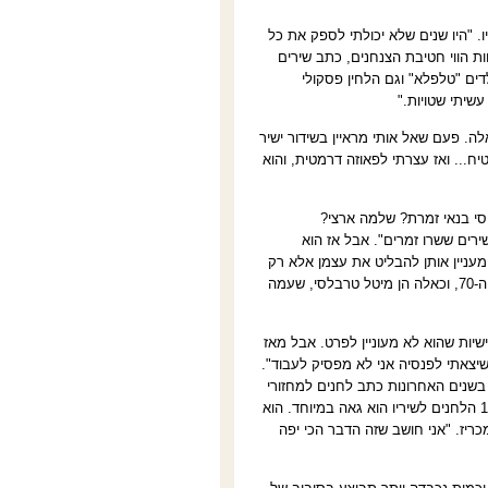
 "היו שנים שלא יכולתי לספק את כל
ות הווי חטיבת הצנחנים, כתב שירים
דים "טלפלא" וגם הלחין פסקולי
עשיתי שטויות
".
. פעם שאל אותי מראיין בשידור ישיר
ח... ואז עצרתי לפאוזה דרמטית, והוא
וסי בנאי זמרת? שלמה ארצי?
ירים ששרו זמרים". אבל אז הוא
מעניין אותן להבליט את עצמן אלא רק
את השיר". כאלה היו דורית ראובני ורוחמה רז, ששרו את להיטיו הגדולים של אמריליו בשנות ה-70, וכאלה הן מיטל טרבלסי, שעמה
 הוא הפסיק להלחין מסיבות אישיות שהוא לא מעוניין לפרט. אבל מאז
שיצאתי לפנסיה אני לא מפסיק לעבוד".
 בשנים האחרונות כתב לחנים למחזורי
שירים של נתן זך, לאה גולדברג, דליה רביקוביץ', יהודה עמיחי, נתן יונתן וטוביה ריבנר, שב-14 הלחנים לשיריו הוא גאה במיוחד. הוא
ריז. "אני חושב שזה הדבר הכי יפה