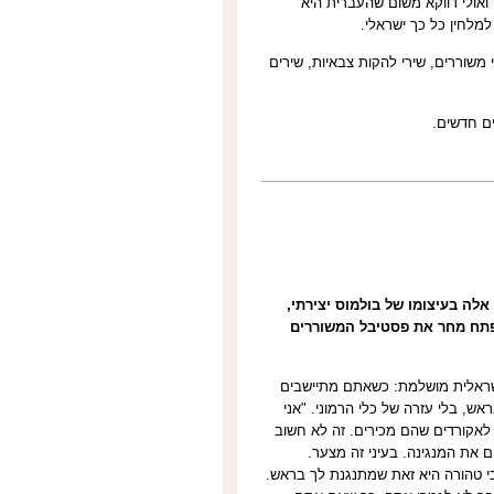
ואולי דווקא משום שהעברית היא
מלחין כל כך ישראלי.
משוררים, שירי להקות צבאיות, שירים
ם חדשים.
הוא לא מפסיק לעבוד. המלחין בן ה-77 נמצא בימים אלה בעיצומו של בולמוס יצירתי,
יפתח מחר את פסטיבל המשוררים
 ישראלית מושלמת: כשאתם מתיישבים
ש, בלי עזרה של כלי הרמוני. "אני
 לאקורדים שהם מכירים. זה לא חשוב
את המנגינה. בעיני זה מצער.
י טהורה היא זאת שמתנגנת לך בראש.