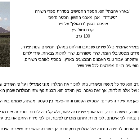
"בארץ אהבתי" הוא הספר החמישים בסדרת ספרי השירה
"פיטדה" - אבן מאבני החושן. הספר נדפס
אופסט בגופן "דרוגולין" על נייר
קרם נטול עץ
100 גרם
בארץ אהבתי
כולל שירים שנכתבו והולחנו במהלך חמישים שנות יצירה,
ירים מפסטיבלי הזמר, שירי משוררים, שירי להקות צבאיות, שירי ילדים
 שהולחנו עבור טובי האמנים המבצעים בארץ.
בנוסף לאוהבי השירים,
ופיעים תווים מפורטים לכל שיר ושיר.
ם הוא סך כל מעשיו וכישוריו, ניתן להכיר את המלחין
מוני אמריליו
על פי השירים שב
ועל 'אלה תולדות', אך זאת נאמר: כאן האדם הוא תבנית נוף שתי המולדות שבהן הוא נו
כאן את עיקר העיקרים: המפגש הקסום והחד-פעמי בין טקסט ומנגינה, שממנו באו הש
ובה, בשעה ברוכה, יוצא אוסף שירים זה לאור, ולא קל היה לבחור. ספר זה אינו מכיל
 נבחרו לפי איכותם, לפי מידת היותם מוכרים לציבור, וכן לפי מידת היותם אהובים על
וההוכחה לבחירה הנכונה של המלחין בטקסטים הן בעובדה שהשירים נשארים ואינם