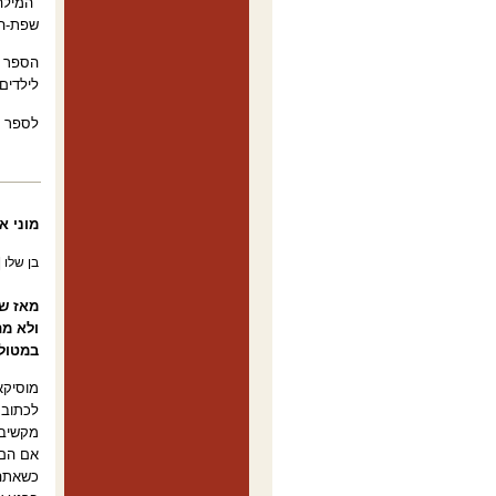
"המילה
שפת-הע
הספר כ
לילדים
לספר ת
מוני א
בן שלו | 27.5.2009, הארץ – ג
ולא מת
במטול
מוסיקא
לכתוב 
מקשיב 
אם הם 
כשאתה 