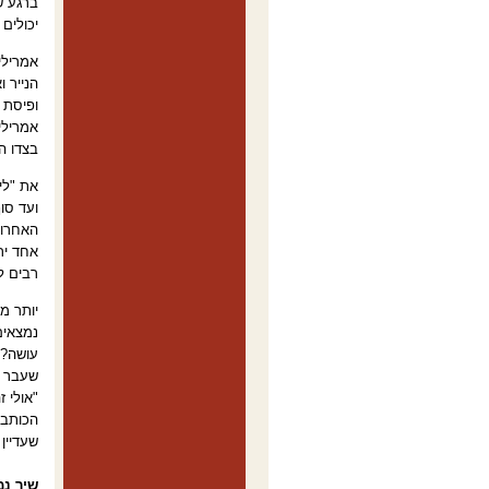
ברגע ש
יכולים 
אמרילי
הנייר 
ופיסת 
בצדו ה
האחרונ
אחד יר
רבים לא
יותר מ
נמצאים
עושה?"
שעבר ע
"אולי 
הכותבי
שעדיין
שיר נמ