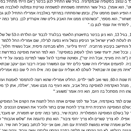
הוא נולד ב-1932 בסקופיה שבמקדוניה. בגיל שש התחיל לנגן בכינור ("אם הייתי מתחיל
ט", הוא אומר). בגיל עשר התחזתה משפחתו למשפחה טורקית ונמלטה לאלבניה מאימ
ו הופיע השם מחמט עלי), ובזמן שהסתתרו במרתף באלבניה אמריליו התחיל לנגן גם
שחור", הוא מספר, "וכשהסרנו ממנו את האבק גילינו שזה אקורדיון לבן. בתוך כמה 
 לימדתי את עצמי לנגן בו
".
 והתיישב בקיבוץ מרחביה. "הייתי צילייגר, חלש מבחינה פיסית, אבל נעשיתי חלוץ", 
ן. ובכל זאת, ידעתי שאני הולך לעסוק במוסיקה". הוא למד הוראת מוסיקה במדרשת א
 ("זה היה מעייף, אבל היה יצר"), וסוויטה שחיבר לרגל עשור למדינה בוצעה על ידי ת
ה. לפעמים אמריליו היה שוטף כלים יחד עם המשורר טוביה ריבנר ועם יעקב שבתאי
"איזה מין שם זה שבתאי? לעולם לא אצליח עם שם כזה. אילו היה לי שם כמו אמריליו
בתחילת שנות ה-60, נשוי ואב לשני ילדים, החליט אמריליו שהוא רוצה להתמסר לאמנו
 מנהל האקדמיה למוסיקה בתל אביב, והוא העיף בה מבט ואמר, 'יאללה, אתן לך מלג
הו היה מסתכל בה היום, הוא היה אומר 'משוגע
'".
נים למד באקדמיה, אבל עוד לפני שסיים אותה החל לחצות את הקווים אל המוסיקה
עולם המוסיקה הרצינית היית צריך לחכות שנים בתור ולהכיר את האנשים הנכונים. לא ה
ר קל בעולם המוסיקה הפופולרית. כתבת שיר, בתוך כמה ימים יש תזמורת, יש מעבד, 
אפילו. לא צריך קשרים ולא צריך יחסי ציבור". הוא נותן כדוגמה את "שלוש אהבותי"
ליגון ואמרה שהיא נפגשת למחרת עם חוה, ואם אני יכול לכתוב בשביל חוה שיר. ה
גינה בטלפון. לא היה טקסט אז תלמה כתבה טקסט
,
וילנסקי עשה עיבוד, ונהיה שיר
".