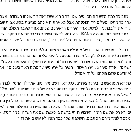
אתה נותן להרמוניה להכתיב לך את הדרך, אתה מביא לשיר השפעות חיצוניות. זה 
לכתוב בלי שום כלי, זה עדיף
".
ו כתב כך כמה מהשירים הכי יפים שלו. לרוב הוא עשה זאת ליד שולחן העבודה, מעב
ואחר כך מתקן ומשלים ליד הפסנתר. אבל לא אחת הוא כתב מנגינות בסיטואציות שבה
נייר. את "ליבבתיני", למשל, אחד השירים הראשונים שכתב אחרי שעבר מעולם ההל
אמריליו כתב באוטובוס. זה היה ב-1964. הוא נסע לרשות השידור כדי לקחת
שני של דף התקנון, שירבט את התווים של "ליבבתיני", שבוצע בפסטיבל על ידי שושנ
ות. "בארץ אהבתי השקד פורח", "יש פרחים" (הראית איזה יופי), "האיש מן הבקעה", "
ושלים", "פרח משוגע", "עץ האלון", "השיר על ארץ סיני", "ומתוק האור בעיניים" - 
 יודעים שהם הולחנו על ידי אמריליו
.
כך: לא מעט אנשים, בעיקר צעירים, כלל לא יודעים מיהו מוני אמריליו. הניסיון לברר
 על המדפים בחנויות התקליטים, נתקל בחומה בצורה של חוסר מודעות. "מוני מי?" 
 שאל אחר. אמריליו לא מכחיש שזה המצב, אם כי הוא מספר גם סיפורים אחרים, ל
בירת תנועה ומחלו לו כשראו את שמו ברשיון הנהיגה. מדוע יש פער כה גדול בין הח
זה קשור לצורת ההגשה ברדיו", אומר אמריליו, שלא מראה עניין רב בשאלה הזאת. "פעם
ם ולא רק את שם הזמר. השבוע הייתי ברשת ג' ופגשתי שם את השדרן עומר ריטה. א
 מקפיד לומר מיהם הכותבים. הקולגות שלך כבר מזמן לא עושים את זה
".
צא באוויר