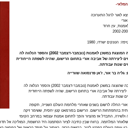
המלאי-
צא לאור לרגל התערוכה
ורי
מנות, עין חרוד
ה: הטנקים ישרדו, 1980
תערוכה המוצגת במשכן לאמנות (נובמבר-דצמבר 2002) והספר הנלווה לה
ם ליצירתה של אביבה אורי בתחום הרישום, שהיה לשפתה הייחודית
ם שנות עבודתה
.
 גליה בר אור, ז'אן פרנסואה שוורייה
התערוכה שהוצגה במשכן לאמנות (נובמבר-דצמבר 2002) והספר הנלווה לה
 ליצירתה של אביבה אורי בתחום הרישום, שהיה לשפתה הייחודית
ם שנות עבודתה.
אורי החלה לרשום בשנים שאחרי מלחמת העולם השנייה, תקופה
ית בהתפתחות הרישום. הרישום בפורמאט קטן יחסית, ששימר זיקה
 ולשירה, התבדל אז מהציור והפך לתחום אמנות עצמאי במרחב הקיומי
לאחר המלחמה. ברווח שבין כתיבה לציור הסתמנה היד הרושמת, המוליכה אל תדרי 
בין עומק העולם הפרטי לנייר. ברישום הרזה, בוויתור על מימד הראווה של המחווה ה