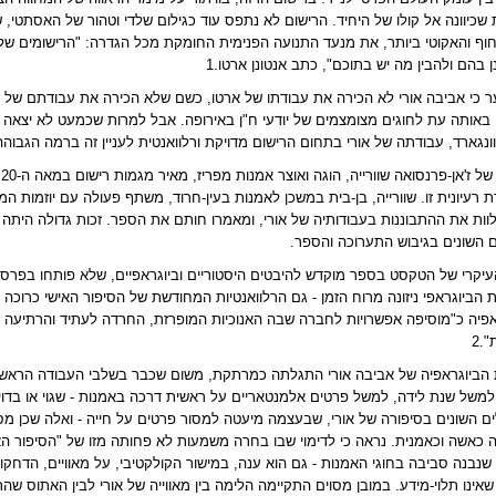
 שכיוונה אל קולו של היחיד. הרישום לא נתפס עוד כגילום שלדי וטהור של האסתטי,
וף והאקוטי ביותר, את מנעד התנועה הפנימית החומקת מכל הגדרה: "הרישומים שלי 
 בהם ולהבין מה יש בתוכם", כתב אנטונן ארטו.1
ר כי אביבה אורי לא הכירה את עבודתו של ארטו, כשם שלא הכירה את עבודתם של 
 באותה עת לחוגים מצומצמים של יודעי ח"ן באירופה. אבל למרות שכמעט לא יצאה מ
נגארד, עבודתה של אורי בתחום הרישום מדויקת ורלוואנטית לעניין זה ברמה הגבוהה
מ
וות את ההתבוננות בעבודותיה של אורי, ומאמרו חותם את הספר. זכות גדולה היתה ל
 השונים בגיבוש התערוכה והספר
.
עיקרי של הטקסט בספר מוקדש להיבטים היסטוריים וביוגראפיים, שלא פותחו בפרסו
הביוגראפי ניזונה מרוח הזמן - גם הרלוואנטיות המחודשת של הסיפור האישי כרוכה 
אפיה כ"מוסיפה אפשרויות לחברה שבה האנוכיות המופרזת, החרדה לעתיד והרתיעה מ
.2
הביוגראפיה של אביבה אורי התגלתה כמרתקת, משום שכבר בשלבי העבודה הראשונים
למשל שנת לידה, למשל פרטים אלמנטאריים על ראשית דרכה באמנות - שגוי או בדוי
ם השונים בסיפורה של אורי, שבעצמה מיעטה למסור פרטים על חייה - ואלה שכן מס
 כאשה וכאמנית. נראה כי לדימוי שבו בחרה משמעות לא פחותה מזו של "הסיפור הא
שנבנה סביבה בחוגי האמנות - גם הוא ענה, במישור הקולקטיבי, על מאוויים, הדחקות, 
אינו תלוי-מידע. במובן מסוים התקיימה הלימה בין מאווייה של אורי לבין האתוס ש