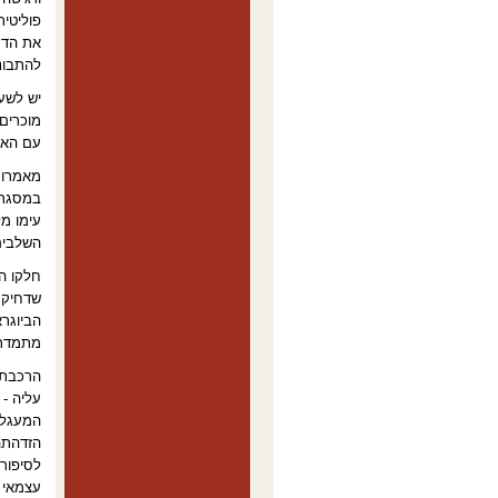
פוליטית
את הדח
להתבונן
יש לשע
מוכרים
עם האוו
עימו מל
השלבים
חלקו ה
שדחיקת 
הביוגר
מתמדת"
הרכבת 
עליה - 
המעגלי
הזדהתה
לסיפור 
עצמאי ש