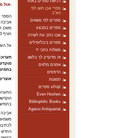
רכישת ספרים באתר
-אזל מ
ספרי אבן חֹשן לפי
הא"ב
הספר י
ספרים לפי נושאים
אביבה א
ספרים במבצע
משכן לא
חורף 2002-2003
שבו כתב עת לשירה
ספרים ביבליופילים
על העטיפ
משלוח כתבי יד
זה מדקדק לך בלשון
מוקדשי
אמנים מלווים
בחמישי
הדפסים
אוצרים:
תמונות
קטלוג ספרים
Even Hoshen
הוקדשו
Bibliophilic Books
בחמישי
Agassi Antiquariat
אביבה 
משמעות
לכתיבה
החדש ש
ורגישה 