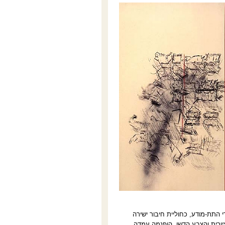
התת-מודע, כחוליית חיבור ישירה
ציורית והצבע הדשן, הופנמה עמדה