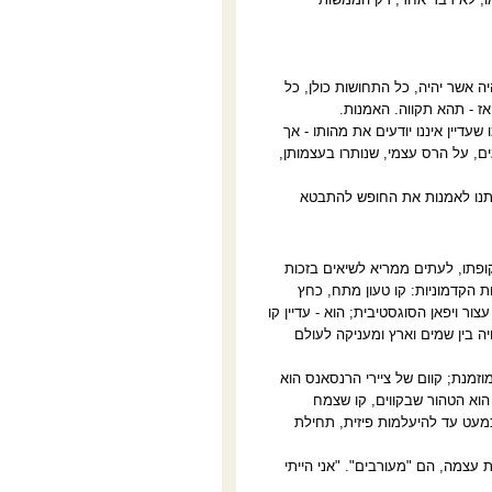
יה אשר יהיה, כל התחושות כולן, כל
ואז - תהא תקווה. האמנות
.
דיין איננו יודעים את מהותו - אך
ם, על הרס עצמי, שנותרו בעצמותן,
 תנו לאמנות את החופש להתבטא
קופתו, לעתים ממריא לשיאים בזכות
ת הקדמוניות: קו טעון מתח, כחץ
ור ויפאן הסוגסטיבית; הוא - עדיין קו
ה בין שמים וארץ ומעניקה לעולם
מוזמנת; קוום של ציירי הרנסאנס הוא
הוא הטהור שבקווים, קו שצמח
כמעט עד להיעלמות פיזית, תחילת
 עצמה, הם "מעורבים". "אני הייתי