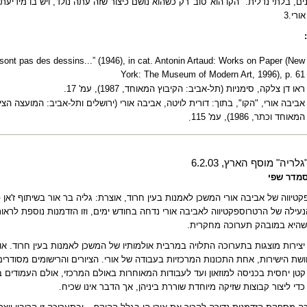
ם, בלתי נדלית. "הקו הוא 'טוב' רק כשהוא נושם כיצור שזה עתה נולד, ויש בו מידיעת
ורי.3
:
sont pas des dessins...” (1946), in cat. Antonin Artaud: Works on Paper (New
York: The Museum of Modern Art, 1996), p. 61
ראו דן צלקה, סימניות (תל-אביב: הקיבוץ המאוחד, 1987), עמ' 17
.
אביבה אורי, "הקו", בתוך: דורית לויטה, אביבה אורי (ירושלים ותל-אביב: המועצה הצ
המאוחד וכתר, 1986), עמ' 115
.
לריה" מוסף הארץ, 6.2.03
מדר שפי
טיווה של אביבה אורי המשכן לאמנות בעין חרוד, אוצרת: גליה בר אור בשיתוף ז'אן פרנסוא
נעילה של הרטרוספקטיווה לאביבה אורי נדחה בחודש ימים, וזו הזדמנות נוספת לרא
שהיא במובהק תערוכה מחקרית
.
- 150 יצירות מוצגות בתערוכה התלויה במרבית אולמותיו של המשכן לאמנות בעין חרוד. 
ת הישירות, אחת התכונות המרכזיות בעבודה של אורי. הציורים והרישומים מסודרים
טן יחסית בכניסה למוזאון ועד לעבודות המאוחרות באולם המרכזי, אולם העמודים ב
די ליצור קבוצות שזיקה מיוחדת שוררת ביניהן, אך הדבר אינו שכיח
.