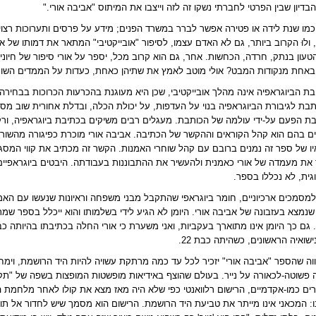
בדיון שבין הפרטי לחברתי נשקו זה לזה וייצבו את המיתוס "אביבה אורי
".
כמו שנת לידה או פטירה אפשר לברר במשרד הפנים; מידע על פרסים ותערוכות רצוי ל
ולוּ הקרוב ביותר, גם לא האדם עצמו, לסיפור "אובייקטיבי" המתאר את דמותו של א
טעון בנתק, חרדה, הכחשות. אחר, גם הוא קרוב מכל, יספר על אורי סיפור של חיוניות
באחת מנקודות המבט? אולי מוטב לאמץ את שתיהן כאחת, כעדות על הממדים השונים
ת הביוגראפיה אינה מהלך אובייקטיבי, שכן היא מעוגנת בהכרעות הכרוכות בבחירה 
ותבת לגיבורת הביוגראפיה בנוי על העדפות, על יכולת הכלה, ובדלת אחורית שוב מ
ת הפעם על-ידי עולמה של הכותבת. מעגלים רבים משיקים בכתיבת ביוגראפיה, ורק
ם בהם הוא קהל הקוראים וההקשר של הכתיבה. אביבה אורי מוכרת כפיגורה מהשורה
איו של ספר זה נמנים ברובם עם קהל שוחרי האמנות. הקשר זה מכתיב את קווי המסג
 את מעמדה של אורי כאמנית ולהעשיר את ההתבוננות בעבודתה. היבטים ביוגראפיי
גית, לא נכללו בספר
.
למסמכים ארכיוניים, חומר ביוגראפי שהתקבל מבני משפחה וראיונות שנעשו עם האמנ
 שנמצא בעזבונה של אביבה אורי. היומן לא הגיע לידי בשלמותו והוא ייכלל בספר 
שואיה הראשונים, כשהיתה כבת 22
.
וה שהספר "אביבה אורי" יזכיר לכל עד כמה מרתקת עשויה להיות היד הרושמת, וימ
 פשוטה-לכאורה על נייר. בעולם שהוצף באידיאות מופשטות המופצות בשפה של "תקינ
ים כמו-אקדמיים, הרישום רלוואנטי כפי שלא היה מאז מצא את קולו לאחר מלחמת הע
 המכאני אינו מייתר את טביעת היד הרושמת. הרישום הוא מסמך שיש לחדור אל תוך-