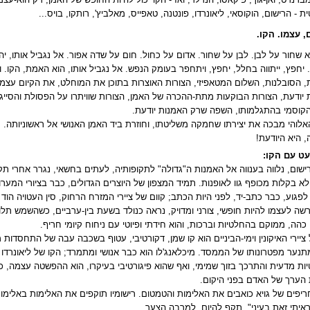
 - הרישום, הוקוסאי, ליאונרדו, פונטנה, טאפייס, מאלביץ', רותקו, בויס
...
, עצמו. הקו.
א שחור על לבן. לבן על שחור. אדום על כחול. חום על שדה אפור. אל נגביל אותו, יה
. יחפץ, ייתווה בחלל, יחפץ, ויתחפר בעומק הנפש. אל נגביל אותו, הוא האמת, הקו. 
 הסובלנות, השלום המטאפיזי, הצורות האוצרות בתוכן את המוחלט, את הקיום עצמו שע
יודעת, הצורות הבוקעות מתת-ההכרה של האמן, הצורות שוויתרו על הפסולת והסייגי
קוסמי בהתגלמותו, השפה שרק האמנות יודעת
.
אלוהי מבכה את יצירתו שחמקה משליטתו, וחוזרת ביד האמן האנושי אל ראשוניותה.
 היא היודעת
!
עט עם הקו:
ישום, נלווה בענווה אל האמנות ה"גדולה" לתקופותיה, לעתים בחשאי, נגרר אחרי ת
לא בקלות מכופף גוו לאופנות. תמיד המצפון של היוצרים הגדולים, כבר בציורי המערו
פגוע, כבר כתב-יד, לפני היות הכתב; קוום של ציירי המזרח הרחוק, סין העטויה הוד עצ
ה לעצמו להיות חופשי, צורני ומדויק, נראה כנולד בשעת בין-ערביים, כשהשמש תלוי
כהה, ממוקם בהחלטיות וברכות, והוא חידתי ופיוטי עם ניחוח קיומי חריף
.
ציירי האיקונין וימי-הביניים הוא קו שמן, דקורטיבי, עטוף בשכבה עבה של התחסדות 
תנער מפטרונותו של הממסד. מיכלאנג'לו הוא כבר אנושי ומתמרד; הקו של ליאונרדו 
ות מדעית והתרכך בזוך שמימי, ואף שהוא פיגורטיבי בעיקרו, הוא ההפשטה עצמה, 
הערך של האדם בפני היקום
.
חריפים של גויא כואבים את האלימות והטמטום. רישומיו תוקפים את האלימות באלימות
איתי זאת בעיני", תקף להיום, למרבה הצער
.