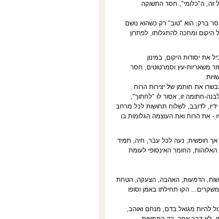
 זה, ה"כלומי", חסר התשוקה
 חסר ברק; הוא "טוב" רק כשהוא נושם
ל היקום ומחכה להתגלותו, לפתרון
ל את יסודות היקום, במינון
חזר משאריות-עץ וסמרטוטים, חסר
ויות
.
בשרו את חותמן של יצירות הרוח
בנה-חתומה זו, אסור לו "לחתוך",
ידיו, לדובב, לשלוח תחושות לכל מרחב
ו - את הרוח ואת העוצמה הגלומות בו
אך חופשית, נעה לכל עבר, חיה, תמיד
ל האלוהות, החומר האינסופי לעומת
שמשות, הדמעות, האהבה, הצעקה, הטחת
שקרים... הקו תחילתו באמן וסופו
כול להיות מגואל בדם, מנחם ואוהב,
צמו, לא דבר אחר, רק הממשות