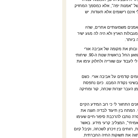
 של "אמנות יפה", אלא כמסמך המחזיק
אינם רישומים אלא תעודות. יש
אמנים משמעותיים אחרים, שהיו
גבולות הארץ ולא היה לה מגע ישיר
 ביותר
.
אמרו של ז'אן-פרנסואה שוורייה, הוגה ואוצר אמנות מפריז, מאיר מגמות רישום במאה ה-20 ובוחן את מקומה של אביבה אורי
במסגרת רעיונית זו. שוורייה, בן-בית במשכן לאמנות בעין-חרוד, משתף פעולה עם יוזמות המוזאון החל בראשית שנות ה-90. שיחותי
י לעבוד עם שוורייה ולחלוק עימו את
מים קודמים על אביבה אורי. כשם
בשינוי נקודת המבט. כיום נתפסת
ן העבר יוצרות שכחה, קור ומחיקה
 התחוור לי כי רוב המידע הקיים
. המתח בין תיעוד לבדיה חוצה את
רה נותבו להרכבת סיפור-חיים שעימו
מיתי", המצליב קרעי מידע. באשר
רווחים בין זיכרון לשכחה, וקיבל קיום
התווה את תשוקות החיה החברתית.