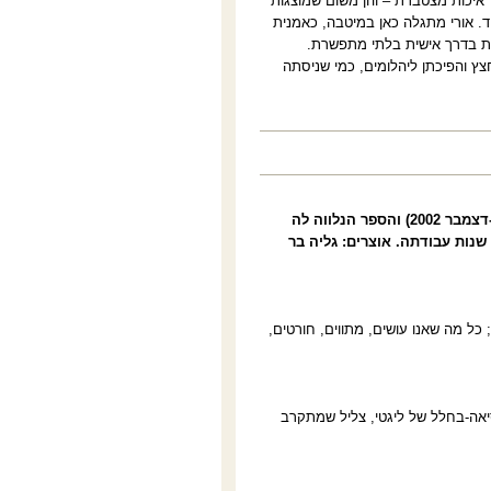
ר איכות מצטברת – והן משום שמוצגות
ד. אורי מתגלה כאן במיטבה, כאמנית
נית בדרך אישית בלתי מתפשרת.
ץ והפיכתן ליהלומים, כמי שניסתה
בעקבות הרטרוספקטיבה של אביבה אורי. התערוכה המוצגת במשכן לאמנות (נובמבר-דצמבר 2002) והספר הנלווה לה
 שנות עבודתה
.
אוצרים: גליה בר
; כל מה שאנו עושים, מתווים, חורטים,
סיאה-בחלל של ליגטי, צליל שמתקרב