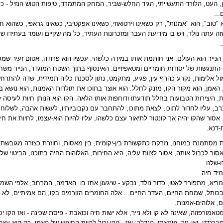
, העט, הלורד התעשייתי, הגיד החלש-שביר, המחק המתמרד, טיפות הטוש הנזיל - כל
...
 "טוב", הוא "אמנות", רק כשאינו וירטואוזי, כשאינו אפקטיבי, כשאינו גראפי, כשהוא
זה עתה נולד, ויש בו מידיעת העבר ומזכרונות העתיד, כל מה שקיים ועומד בעתידו ש
.
- הנייר הוא העולם. אני חותמת אותו במידה כלשהי. עכשיו הוא פרודה, אטום זעיר שמכי
התנגשות של יסודות חומריים ומטאפיזיים. האינסוף בתוך השטח המוגדר, הנייר מש
ול אלימות, נקרע כהרף עין, פגיע, מתקמט, נתון לסכנת כליה תמידית, שדה להתרחש
האמן, הוא מקור הקו, מזנק לחלל. הוא אוצר בתוכו את תולדות האמנות, הוא נושא ב
, היצירות הטבועות בחלל תודעתו ודוחפות אותו הלאה. הקו הוא הנותן חיוּת לעיסה ל
, עליו לחדור לתוכו, לצאת מתוכו, להתחבר עם נקבוביותיו, לעשות אהבה, לשלוח 
אסור שהקו יהיה אך קונטור לתיאור עצם כלשהו, עליו להיות הוא-עצמו, לחיות את חיי
דנא
.
 מסתמנת במוחנו, נזרקת כתקשורת בין-יקומית, בין מאסות, וחוזרת כצורה מגובשת 
אסור לכבול אותה, אסור לצוות עליה, היא החירות, האלוהות החיה בתוכנו, הביטוי ש
ו-שלנו
.
יד חיה
.
מריא, מתפורר לאטו, כדור נולד, נבקע - שיגעון אחז בו. האדמה, המרחב, אלפי ה
כותל, שמחת החיים, העדר החיים... אלה החומרים הזורמים בקו; הם אמיתיים, לא מ
ם, אלוהים-אמנות
.
מטאמורפוזה, שאינה לא קו ולא נייר, אלא ישות חיה וכואבת - פיסת שכינה - ואז הקו י
מברנדט, ואן-גוך, פיקאסו, הנדלר; ואז - הקו יכול להיות החופש של האמן, רק הוא-ע