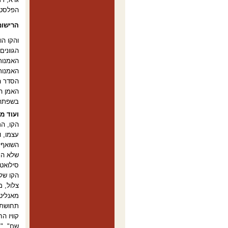
הפלסטית
הרישום
והקו הו
הגוונים
האמנות,
האמנות 
הסדר ה
האמן ה
בשפתה,
ועוד מ
הקו, הר
עצמו, ו
השואף ל
שלא הרש
סילואט 
הקו של 
צלול, מ
מאנליטי
תחושת 
קוויו ה
שם", "ר