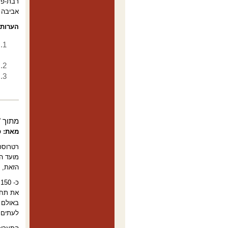
רבת-פני
אביבה א
הערות
מתוך "ג
מאת: ס
רטרוספק
מועד ה
הזאת, 
כ
את תחוש
באולם ק
לעתים כ