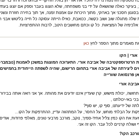
 מספקת הזדמנות נדירה להכיר את אורי הן בגלל ההיקף – ובתערוכה זו הריבוי יוצ
 בעיקר כאלה שהושאלו על ידי בני משפחתה, שלא הוצגו בעבר וספק אם יוצגו בעתי
סגנון חסכני אך בארוקי, מתוך היכרות עם אמנות זמנה, אך תוך בחירה חוזרת ונש
שלה מתגלה שוב ושוב כקשה, ככואבת, כאילו הייתה עסוקה כל חייה בליטוש אבני חצ
אלכימיה של המציאות. כל קו וכתם מחושבים היטב, לרבות ההתפרצויות
.
ת מאמרים מתוך הספר לחץ
כאן
אורי | הקו
ם ליצירתה של אביבה אורי בתחום הרישום, שהיה לשפתה הייחודית בחמישים
אן פרנסואה שוורייה
ביבה אורי
תחושה, יכולת מישוש, קרן שעדיין איננו יודעים את מהותה. אך אני רואה אותה בבירור
כי באי-יכולתנו
,
לתה של ידיעתנו, סוף קו, יש סוף
?
ות על הבלתי מוחש, על החסר, על המתהווה עדיין, ההתרפקות על הקו
...
עת את הקו כמין צליל אחיד-סמיך, נוקב, מורכב מרבעי טונים, מאלפי פרודות, אודי
 ושולח קרניים לכל עבר. הקו זה אני
.
רכב הקו?