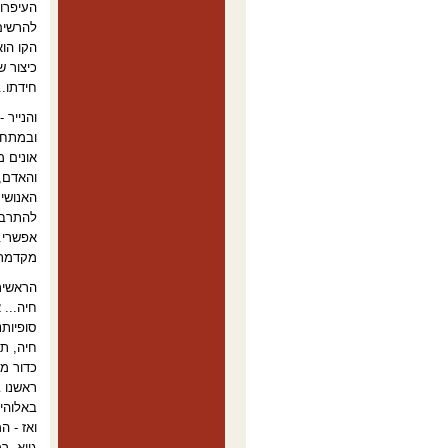
העיפרון
להרשים
הקו הוא
כיצור ש
חידתו
..
והנייר 
ובמתח-
אונים מ
והאדם, 
האנושית
להתרברב
אפשרי. 
מקדמת-
הראשית
חיה... 
סופיותנ
חיה, תמ
כדור מ
ראשנו ב
באלוהי
ואז - ה
גויא, ר