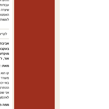
התערוכה
עבודות,
שיצרה ב
האמנות 
לעשות 
לקריא
אביבה 
מוקדשי
אור, ז'
מאת: א
קו הוא 
מעורר ב
באי-יכו
ההתרפק
אני שומ
לאינסוף
ממה מו