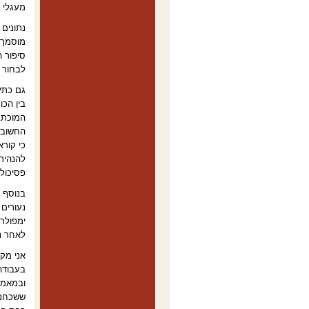
מעגלי ה
נתונים 
מוסמך, 
סיפור ה
לבחור 
גם כתיב
בין הכ
המוכתב
החשובי
כי קור
להנהיר
פסיכולו
בנוסף 
נעורים
לאחר ני
אני מקו
בעבודה
ובמאמר
ששכחנו: