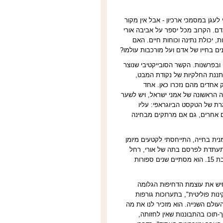
עגן במסמכי ארכיון - אבל אין מקור
דם. הקרוב מכל יספר על אביבה אורי
, יכולת נתינה וכוחות חיים. האם
 בחייו של אדם ועל מורכבות עולמו
?
ובפרשנות. הקשר הסובייקטיבי שנוצר
סתננת החלקיות של נקודת המבט,
 אחדים מהם נזכרו כאן. אחד
 הראשונה של אמני ישראל, ויש לשער
רת של הטקסט הביוגראפי: עליו
ם אחרים, גם אם מרתקים מבחינה
ית בחייה, התייחסתי לקטעים מיומן
שמתעתדת לפרסם בתה של אורי, רחל
ימפולר. גם כך היומן אינו מתוארך בעקביות, ואני משערת כי אורי החלה בכתיבתו בהיותה כבת 15. הוא מסתיים שנים ספורות
חיש את עוצמת הדחיפוּת הגלומה
ות פוליטית", בתערוכות גורפות
ולם השנייה. הוא מזכיר לנו את מה
תוכו בהתבוננות שאין לחזותה,