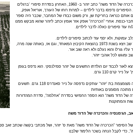
את ”הכרכרה של הדוד משה“ כתב יזהר ב- 1960, האחרון בסדרת סיפורי ’ברגלים
 הסיפורים נדפסו בדבר לילדים – למרות רוחו של העורך, אוריאל אופק,
 אותם כנראה בחריקת שן, ורק משום כבודו של המחבר, שכבר היה סופר
חבר-כנסת. אחרי ”הכרכרה“ אופק אזר אומץ וכתב ליזהר שהוא מבקש ממנו
ח עוד סיפורים כאלה לדבר לילדים.
לב עמוקות, ולא יסף עוד לכתוב סיפורים לילדים.
הסיפור שב ויצא בשנת 1973 בהוצאת הקיבוץ המאוחד, וגם אז, באותה שנה מרה,
עליו גורלו והוא נעלם ולא ראה שוב אור.
שב ומוגש לכל אוהבי יזהר.
א לאור לכבוד יום הולדתו התשעים של יזהר סמילנסקי. הוא נדפס בגופן
ין“ על נייר קרם
110 גרם
.
 מצומצמת בת ’יזהר‘ עותקים נדפסה על נייר סאנדרס
118 גרם
. תשעים
 מתוכה מסומנים באותיות
ה של הדוד משה“ הוא הספר החמישי בסדרת ”אחלמה“, סדרת המהדורות
ות והמתוקנות
ב, הגימנסיה והכרכרה של הדוד משה
של הסיפור ”הכרכרה של הדוד משה“ מאת ס‘ יזהר, ושל מכתבי בקשה שכתב זאב סמיל
ה“, כדי לקבל הנחה בשכר הלימוד שלבנו