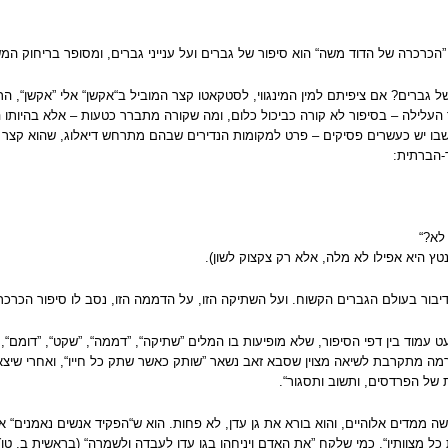
הכרכרה של הדוד משה“ הוא סיפור של גברים ועל ענייני גברים, ומסופר בריחוק המ
ל גברים? אם ציפיתם למין המינגווי, לסטקאטו קצר המוביל ב“אקשן“ אלי ”אקשן“,
העלילה – בסיפור לא קורה כביכול כלום, ומה שקורה מתברר כטעות – אלא בהיותו 
שבו יש כעשרים פסיקים – פרט למקומות הנדירים שבהם מתרחש דיאלוג, שהוא קצר
-הברתית:
לא?“
נטץ היא אפילו לא מלה, אלא רק צקצוק לשון).
 דיבור בעולם הגברים הקשוח. ועל השתיקה הזו, על הדממה הזו, נסב לו סיפור הכרכ
ט עמוד בין דפי הסיפור, שלא מופיעות בו המלים ”שתיקה“, ”דממה“, ”שקט“, ”דומם“, 
מה מתקרבת לשיאה מצוין שסבא זאב נשאר ”שותק כאשר שתק כל חייו“, ואחרי שיצ
 של הפרדסים, ותשוב ותסגור“.
ה ממדים אלוהיים, והוא בורא את גן עדן, לא פחות. הוא ש“הפקיד אנשים נאמנים“ 
כל מצוותיו“, כמי שלקח ”את האדם ויניחהו בגן עדן לעבדה ולשמרה“ (בראשית ב, טו)