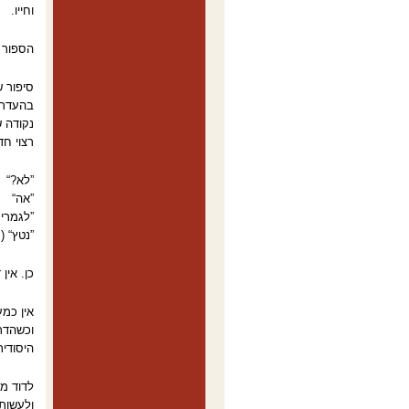
וחייו.
הספור ”
סיפור ש
בהעדר 
נקודה 
רצוי חד
”לא?“
”אה“
”לגמרי 
”נטץ“ (
כן. אין
אין כמע
וכשהדר
היסודית
לדוד מש
ולעשות 