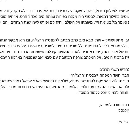
ה יושב לשולחן הגדול, כאריה. שקט היה סביבו. זבוב לא פרח ודרור לא ניקרה, ורק מ
סים בהילוך דממות. לבסוף היה מקנח בפירות ושותה מים מכד החרס. אז היה מוסיף
אומר מליבו: ”אח ויי“, מעומקו אל העולם. והיה קם ופורש לישון שנת הצהרים, והם ע
ב, מחק ושותק – אותו סבא זאב כתב מכתב לגימנסיה הרצליה, ובו הוא מבקש הנחה ב
ולעומת זאת קיבל סטיפנדיה ללימודים בסמינר למורים בירושלים. על ערש דווי סיפר 
ות של אביו. והנה, ימים אחדים לאחר ההלוויה, קיבלה המשפחה מכתב תנחומים מג
יה ברבות הימים. אל המכתב צורפה תכתובת עם סבא זאב שנמצאה בארכיון הגימנס
לחודש תשרי תרצ“ב
חברי הועד המפקח גימנסיה ”הרצליה“
י פונה לוועד המפקח להתחשב עם זה, שלמרות הימצאי בארץ ישראל כארבעים שנה איננ
לם את השכר הנהוג בעד תלמיד הלומד בגימנסיה. וגם הימצאי ברחובות מכביד על ת
נחה לבני כי יוכל ללמוד במוסד.
רב ובתודה למפרע,
ילנסקי
שבוע: