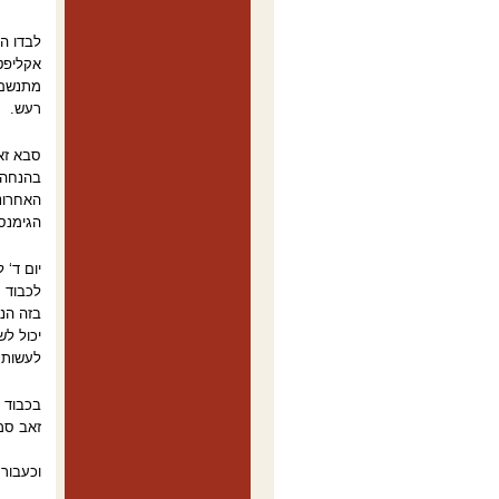
לבדו הי
אקליפטו
מתנשם ו
רעש.
סבא זא
בהנחה, 
האחרונ
הגימנס
יום ד‘ 
לכבוד 
בזה הננ
יכול לש
לעשות ה
בכבוד 
זאב סמ
וכעבור 