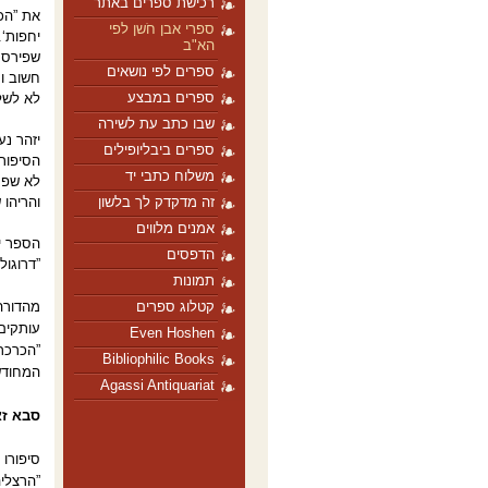
רכישת ספרים באתר
ספרי אבן חֹשן לפי
יחפות‘.
הא"ב
שפירסם
ספרים לפי נושאים
חשוב ו
ספרים במבצע
לא לשלו
שבו כתב עת לשירה
יזהר נע
ספרים ביבליופילים
משלוח כתבי יד
לא שפר 
זה מדקדק לך בלשון
והריהו 
אמנים מלווים
הספר יצ
הדפסים
”דרוגול
תמונות
קטלוג ספרים
מהדורה
עותקים
Even Hoshen
”הכרכר
Bibliophilic Books
המחודש
Agassi Antiquariat
סבא זא
סיפורו 
”הרצלי