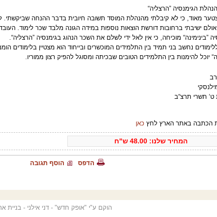
הנהלת הגימנסיה ”הרצליה“
צטער מאוד, כי לא קיבלתי מהנהלת המוסד תשובה חיובית בדבר ההנחה שביקשתי. לו 
אולם ישיבתי ברחובות דורשת הוצאות נוספות במידה הגונה מלבד שכר לימוד. העובד
ה ”בינימינה“ מוכיחה, כי אין לאל ידי לשלם את השכר הנהוג בגימנסיה ”הרצליה“.
לימודים נחשב בני תמיד בין התלמידים המוכשרים ובייחוד הוא מצטיין בלימודים הומני
“ יוכל להימנות בין התלמידים הטובים שבכיתה ומסוגל להפיק רצון ממוריו.
רב
ילנסקי
 ט‘ תשרי תרצ“ב
 הכתבה באתר הארץ לחץ
כאן
המחיר שלנו:
48.00
ש"ח
הדפס
הוסף תגובה
הוקם ע"י "אופק חדש" - דני אילני - בניית א