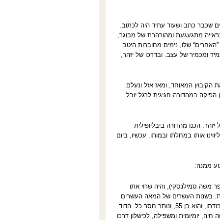
ים שכבר כתב ושעוד עתיד היה לכתוב.
 בראייה מתגעגעת ומהורהרת של מבוגר,
האחרים“ שלו, נימים מחוברות היטב
מיד ומכמיר של עצב. ובדרכו של יזהר,
 הקיבוץ המאוחד, ומאז אזל ונעלם.
 הפיקה במהדורה חגיגית לרגל יובל
יזהר. הכנו מהדורה ביבליופילית
ינו אותו במחלתו ובמותו. עכשיו, ביום
טע ממנה:
 משה סמילנסקי), והיה שרוי אתו
רות. בשנות העשרים של המאה העשרים
שימש כסטטיסטיקאי של עיריית תל-אביב. עם פרוץ המשבר העולמי, בשנת 1927, פוטר מעבודתו, והוא בן 55, ונותר חסר כל. הדוד
ה, יומיומית ומשפילה, לכישלון דרכו