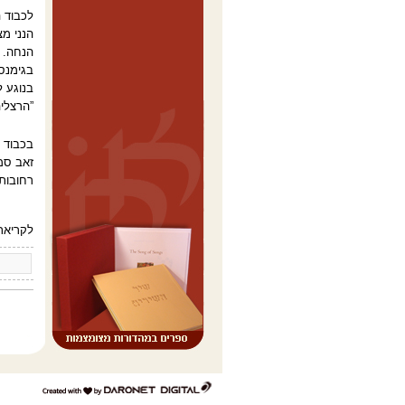
לכבוד 
הנני מ
הנחה. 
בגימנסי
בנוגע ל
”הרצליה
בכבוד 
זאב סמ
רחובות
לקריאת
דרונט
דיגיטל