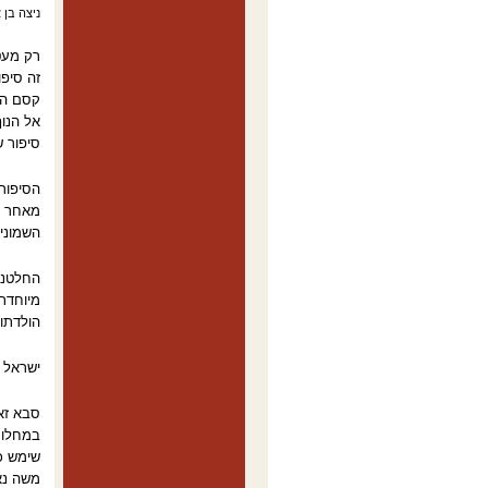
ניצה בן ארי | 4.10.2006 ,הא
רק מעט 
זה סיפו
קסם הח
אל הנוף
סיפור ש
הסיפור 
מאחר שנ
השמונים
החלטנו,
מיוחדת 
הולדתו,
ישראל 
סבא זאב
במחלוקת
משה נא