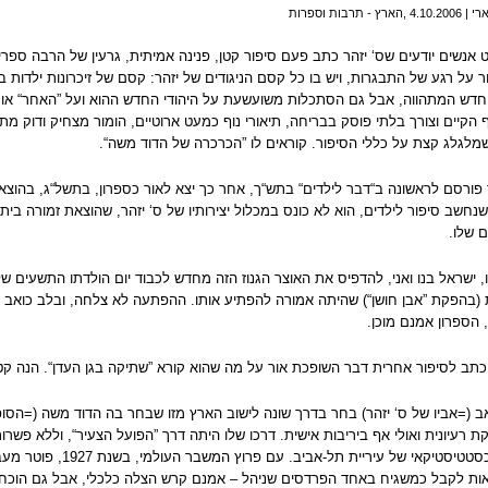
רץ - תרבות וספרות
אנשים יודעים שס‘ יזהר כתב פעם סיפור קטן, פנינה אמיתית, גרעין של הרבה ספר
ר על רגע של התבגרות, ויש בו כל קסם הניגודים של יזהר: קסם של זיכרונות ילדות
דש המתהווה, אבל גם הסתכלות משועשעת על היהודי החדש ההוא ועל ”האחר“ או ”
 הקיים וצורך בלתי פוסק בבריחה, תיאורי נוף כמעט ארוטיים, הומור מצחיק ודוק מת
מלגלג קצת על כללי הסיפור. קוראים לו ”הכרכרה של הדוד משה“.
פורסם לראשונה ב“דבר לילדים“ בתש“ך, אחר כך יצא לאור כספרון, בתשל“ג, בהוצאת
חשב סיפור לילדים, הוא לא כונס במכלול יצירותיו של ס‘ יזהר, שהוצאת זמורה ביתן
 שלו.
 ישראל בנו ואני, להדפיס את האוצר הגנוז הזה מחדש לכבוד יום הולדתו התשעים של 
(בהפקת ”אבן חושן“) שהיתה אמורה להפתיע אותו. ההפתעה לא צלחה, ובלב כואב ליוו
 הספרון אמנם מוכן.
כתב לסיפור אחרית דבר השופכת אור על מה שהוא קורא ”שתיקה בגן העדן“. הנה ק
 (=אביו של ס‘ יזהר) בחר בדרך שונה לישוב הארץ מזו שבחר בה הדוד משה (=הסופר
 רעיונית ואולי אף ביריבות אישית. דרכו שלו היתה דרך ”הפועל הצעיר“, וללא פש
ות לקבל כמשגיח באחד הפרדסים שניהל – אמנם קרש הצלה כלכלי, אבל גם הוכחה חי