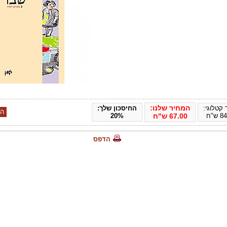
המחיר שלנו:
קטלוגי:
החיסכון שלך:
84
ש"ח
67.00
ש"ח
20%
הדפס