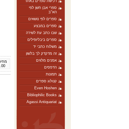
רכישת ספרים באתר
ספרי אבן חֹשן לפי
הא"ב
ספרים לפי נושאים
ספרים במבצע
שבו כתב עת לשירה
ספרים ביבליופילים
משלוח כתבי יד
זה מדקדק לך בלשון
אמנים מלווים
מחיר 
.00
הדפסים
תמונות
קטלוג ספרים
Even Hoshen
Bibliophilic Books
Agassi Antiquariat