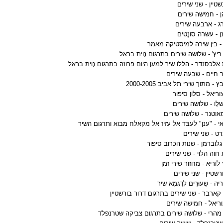
שטיין - שני שירים
ן - חמישה שירים
רג - ארבעה שירים
 - עשרה סונֶטים
 - בין שירה למיסטיקה מאמר
ריץ' - שלושה שירים בתרגום נָוִית בראל
אלכסנדר - הללו שיר למען היום פרוזה בתרגום נָוִית בראל
 חיים - שבעה שירים
 - מתוך שירי תל אביב 2000-2005
וריאל - סלון סיפור
לֵו - שלושה שירים
אוטנר - שלושה שירים
י - "ענן" לעבּד אל עזיז אל מקאלח מבוא ותרגום השיר
כרט - שני שירים
לוברמן - שנות הכרוב סיפור
חוה הלוי - שני שירים
לוריא - מחזור שירי זמן
רשטיין - שני שירים
ה - שִׁעוּרִים לְדֻגְמָא שיר
 קארבר - שני שירים בתרגום דרור בורשטיין
וריאל - חמישה שירים
מהרי - שלושה שירים בתרגום צביקה שטרנפלד