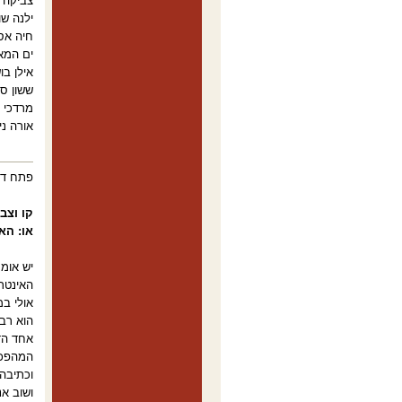
צביקה 
ילנה שו
חיה אס
ים המאי
אילן בו
ששון סו
מרדכי שר
אורה ני
פתח דבר
קו וצב
או: הא
יש אומר
האינטרנ
אולי ב
הוא רב
אחד הד
המהפכה שציפת
וכתיבה 
ושוב א