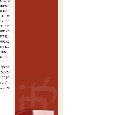
טענו שה
השקפותיה
האם נוכ
שונים, 
בצבע ?
תוך כדי
האמנות"
עם דחף
באסתטיק
עם דחף
במגוון 
האבולוצ
לפיכך א
ובעצם כ
לפחד כל
ה"רעה",
ואז בעצ