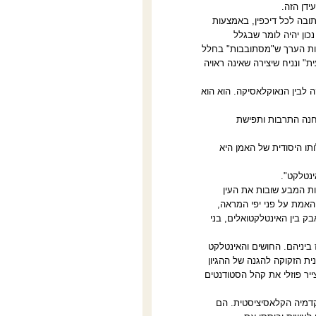
ידן הזה.
בה לכל דיכפין, באמצעות
כון יהיה לומר שבגלל
רות הערך ש"מסתובבות" בחלל
ת" ונניח שיצירה שאינה ראויה
קה לבין הנאוקלאסיקה. הוא הוא
מאה שבה נבחנה התרבות ותפישת
ו היסודית של האמן היא
ינטלקט".
ות המבע שובות את העין
 האמת על פני יפי המראה,
ק בין האינטלקטואלים, בני
ביניהם. החושים והאינטלקט
ת הזקוקה להגנה של ההגיון
ייר פוזלי את קהל הסטודנטים
דמיה הקלאסיציסטית. הם