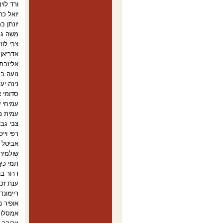
ורד לוינ
יואל כה
יונתן ב
משה גנן
צבי לוז
אדריאן 
אליזבת 
נועה בר
נינה יעבץ
סדומי צ
עמיחי ש
עמית מ
צבי גבא
רפי ויי
אביטל ג
שולמית 
תמי כץ 
דרור בו
ענת זכרי
ריימונד
אופיר נ
אמסלו 