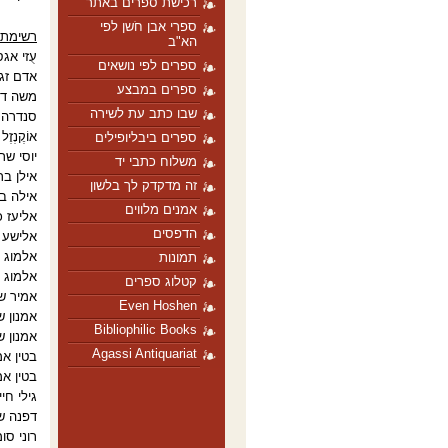
רכישת ספרים באתר
ספרי אבן חֹשן לפי
רשימת 
הא"ב
עֻזי אג
ספרים לפי נושאים
אדם זגיי
ספרים במבצע
משה דור 
שבו כתב עת לשירה
סנדרה ס
אוֹקֶנְז
ספרים ביבליופילים
יוסי שר
משלוח כתבי יד
אילן בר
זה מדקדק לך בלשון
אילה בן
אמנים מלווים
אליעז כ
הדפסים
אלישע פ
אלמוג ב
תמונות
אלמוג בּ
קטלוג ספרים
אמיר ש
Even Hoshen
אמנון ש
Bibliophilic Books
אמנון שמו
Agassi Antiquariat
בטין אמ
בטין אמי
גילי חי
דפנה שח
רוני סומ