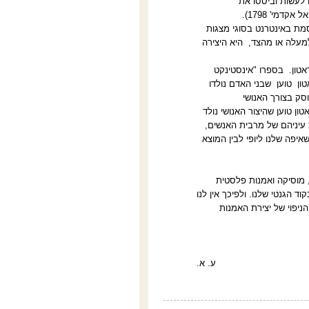
 לעשות וביססו את
דמי' 1798).
סמת באינטרנט בסוגי מצגות
עלה או מהצד,
היא היצירה
טון.
בספרו "אינסטינקט
ון
טוען
שבני האדם נולדו
ק בצורך האנושי
ון טוען שהיצור האנושי נולד
 עיניהם של מרבית האנשים,
יפה שלנו ליופי לבין המוצא
ה, מוסיקה ואמנות פלסטית
 הגנטי שלנו. ולפיכך אין לנו
ניפוי של יצירת האמנות
ע. א.