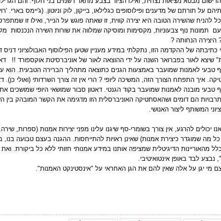
רישום מבטא מציאות נצחית, ואילו הציור בצבע מתאר רשמים בני חלוף. והם הגדילו
ם על תורתם של מדענים ופילוסופים כגלילאו, בייקון, לוק וניוטון. (ג'יימס בארי. 'רויאל אק
ל להניח שהשירה הטובה היא יצירה קווית, זו שאתה פוגש על הנייר, ואילו זו שמתפר
עם
תמונות נוף צבעוניות, מקסימות ומוסיקה שמלווה את שורות השירה הנכנסות
מלמ
 היצירה הנחותה ?
 כתיבתה של ההקדמה הזו, נתקלתי במידע מעניין שטען הפילוסוף האבולוציוני דניס דא
 שיצא לאור בפברואר השנה על ידי ההוצאה לאור של אוניברסיטת אוקספורד !!
דאט
 טבעי לאמנות שמועבר באמצעות הגנים כתוצאה מתהליך הברירה הטבעית. הוא עוס
ה. איך התפתח הצורך הזה, המשיכה ליופי ? הרי אין זה צורך השרדותי (ואולי כן). דאט
 טבעי מובנה לאמנות שמועבר בקוד הגנטי. דאטון סבור שמושאי היופי שמושכים את
תרבויות הם דומים ושהאסתטיקה האוניברסלית הזו מדגימה את הקשר המובהק בין השא
יוני המשותף ליצור האנושי.
נו יכולים להרגע, אין צורך בשומרי-סף שיגנו עלינו מפני יצירות אמנות (ספרות, שיר
ל מה שמוגדר כיצירת אמנות) שאינן ראויות להתייחסות. ההגנה בעצם טבועה בנו, בקוד
ל מהאוריינות הדיגיטלית שמציפה אותנו במידע אמנותי חזותי ללא כל ביקורת. ואת ה
 נבצע לבד באופן אינטואיטיבי.
ם מי יגן על אלה שאין להם את הגן האחראי על "אינסטינקט האמנות".