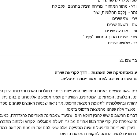
שטרנפלד - שישה שירים
ורץ - מתוך המחזור "מריחה קיצית בתרגום יעקב לח
תר -
[לָכֶם הַחֲלוֹמוֹת] שיר
רי - שני שירים
שם - תשעה שירים
פר - ארבעה שירים
י - שירים מתוך המחזור "שְׁנֵינוּ"
זר - שלושה שירים
 שבו 21
ע באסתטיקה של האמנות – דרך לקריאת שירה
ם השירה צריכה לפחד מאוריינות דיגיטלית.
ים שאנו נמצאים באחת התקופות המעניינות ביותר בתולדות האדם ותרבותו. עידן האור
ט, הבלוגים, הפורומים, המסרונים, הטוויטרים ושאר אמצעים אלקטרוניים בהם ניתן 
מהותה ובהשלכותיה לתקופת המצאת הדפוס. אך נראה שכמות האנשים שנהנים מפריחת
 מאשר אלה שנהנו מהמצאת הדפוס בזמנה.
ברים החשובים שיש להבין דווקא היום, שבעוד שמבחינת האוריינות כהגדרתה, כמעט
ה לה, קרי יותר מ80 אחוזים מבוגרי העולם מסוגלים
לקרוא ולכתוב מתברר
בעידן האוריינות הדיגיטלית אינה מספיקה. אלה שאין להם את מיומנות הקריאה במד
נו חוזרים למצב הדומה לתקופת המצאת הדפוס.