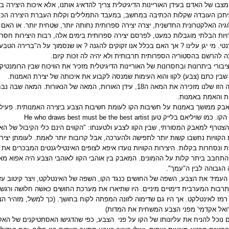
צבו של האדם בעידן האוריינות הדיגיטלית צריך להדאיג אותנו, אלא איכות היצירה בע
תכן העובדה שקלות הכתיבה במחשב, במעבד התמלילים וקלות העברת היצירה הכתו
גיה האלקטרונית החדשנית, יצרה יצירה ספרותית נחותה יותר, שטחית יותר. או האם נ
יות הבלתי מוגבלות כמעט, לפרסם יצירה ספרותית בימים אלה, רבות היצירות חס
טי. מי יגן עלינו ? אך האם בכלל אנו זקוקים להגנה ? או שנסמוך על ה"ברירה הטבעי
ה להרשם בהסטוריה הספרותית תרבותית ולא יהיה לה זכות קיום.
ציבורי ביתרונות ובחסרונות של האוריינות הדיגיטלית מזכיר את הוויכוח שבין הרומנטי
 שבין כתם (צבע) לקוו והוא העימות שמנסה לקבוע את איכותה של יצירת האמנות.
התקופה הזו שלנו מזכירה את המאה ה18, עידן האורות, המאה של הנאורות. ה
ת והאמת באמנות.
אבק ממושך באמנות על חשיבות הקו לעומת חשיבות הצבע ביצירה האמנותית. פעילות
קו. כמו שויליאם בלייק טען
He who draws best must be the best artist
הצטרף למאבק המסורתי, שבין הקוו לצבע ולטענתו: "הקווים הינם כלי הקיבול של הא
 הקוויות נחשבו קשות יותר לתפישה ולהערכה, אבל קרובות יותר לאמת. לעומתן יציר
 ונסחרות בקלות. היצירות הקוויות נועדו איפא לצופים האינטיליגנטים המבכרים את
תחבב ביתר קלות על ההמונים. המאבק בין אוהבי הקוו לאוהבי הצבע היה אפוא מאב
הגבוהה לבין ה"עמך".
 העמיד את הצבע, השפה של החושים כנגד הקו, השפה של האינטלקט, ויצר קיטוב עז 
רבות המערבית דימויים מיניים. היו שתיארו את מערכת החושים כאשה חלושה ורגשני
רמז לאינטלקט. אך היו גם שדימוה לזונה המפתה לקוח בחושך. (כך למשל, מזהיר הצ
רואל אקדמי' מפני הצבע המשחית את המדות)
נוכל להניח את עליונותו של הקו על פני
הצבע, כפי שהדגישו האסתטיקנים של האק