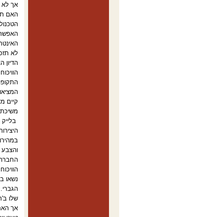
אך לא מ
האם תי
הטכנולו
האפשרו
האינטרנ
לא תזכ
הדיון ה
הוויכוח
המציאו
קיים מ
משיכת ה
בלייק 
היצירות
במהירות
והצבע ה
החברה 
הוויכוח
נשאו בת
הגברי. 
שלו ב'
אך האם 