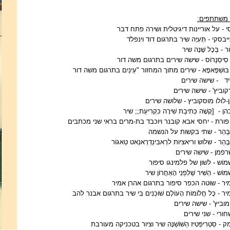
משתתפים:
סי - על אוריינות דיגיטלית ושירה פתח דבר
בסקי - תְּעִיָּה שיר בתרגום דוד וינפלד
- בְּכָל שָׁנָה שיר
ִיסְנֶרוֹס - שישה שירים בתרגום משה דור
ֶל בּוּשְׁפָּאפָּא - שירים מתוך המחזור "עֵינַיִם בתרגום משה דור
יד
- שישה שירים
קוביץ' - שישה שירים
-לולו מוסקוביץ - שלושה שירים
הן -
[קָשָׁה כְּתִיבַת שִׁירָה כִּקְרִיעַת;; שיר
ורת - יחסי אבא קובנר ויוכבד בת-מרים בראי שני מכתבים
ֶּהַר - שתי בקשות על הנשמה
ֶהַר - שלוש וריאציות לרַאבִּינְדְרַאנַאט טַאגוֹר
רפמן - שישה שירים
מוֹש - לשון של פלמינגו סיפור
ֹש - הַשִּׁיר שֶׁלִּפְנֵי הָאַחֲרוֹן שיר
יר - שוטה הכפר סיפור בתרגום אהרן אמיר
ר - כָּל חֲלוֹמוֹת הָעוֹלָם שׁוֹכְנִים בִּי שיר בתרגום אבנר להב
ימוביץ' - שישה שירים
ורי - שני שירים
ק - סְטְרִיפְּטִיז הַשּׁוֹשַׁנָּה שיר וציור בטכניקה מעורבת