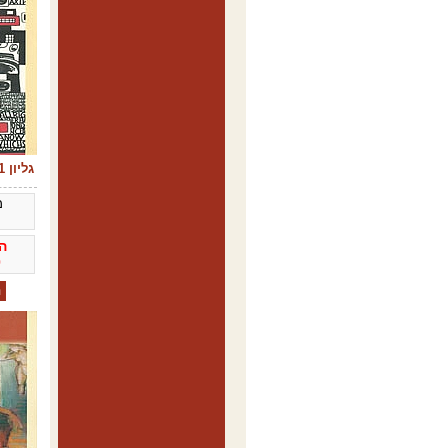
גליון 11 - 2003
מ
ה
0