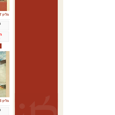
גליון 7 - 2001
מ
ה
0
גליון 3 - 1999
מ