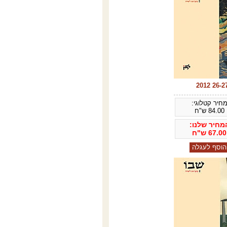
חיר קטלוגי:
84.00
ש"ח
מחיר שלנו:
67.00
ש"ח