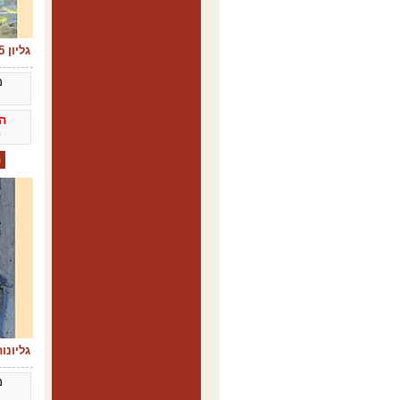
גליון 25 2011
מ
ה
0
גליונות 19-20 
מ