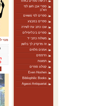
רכישת ספרים באתר
ספרי אבן חֹשן לפי
הא"ב
ספרים לפי נושאים
ספרים במבצע
שבו כתב עת לשירה
ספרים ביבליופילים
משלוח כתבי יד
מנוי ל
זה מדקדק לך בלשון
מ
אמנים מלווים
הדפסים
ה
תמונות
0
קטלוג ספרים
Even Hoshen
Bibliophilic Books
Agassi Antiquariat