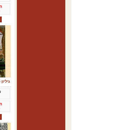
ה
0
גיליון 15 - דצמבר 2005
מ
ה
0