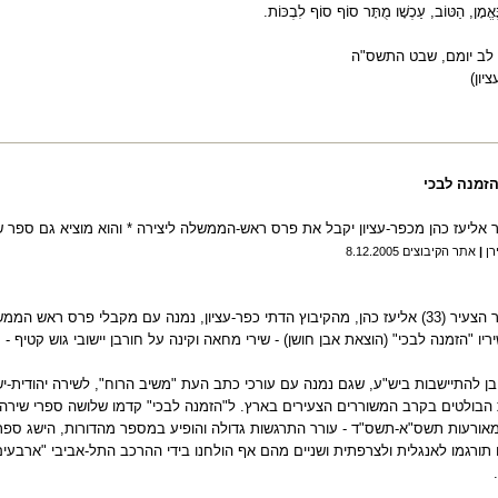
ַנֶּאֱמָן, הַטּוֹב, עַכְשָׁו מֻתָּר סוֹף סוֹף לִבְכּוֹת
.
לב יומם, שבט התשס"ה
יון
(
הזמנה לבכי
 אליעז כהן מכפר-עציון יקבל את פרס ראש-הממשלה ליצירה * והוא מוציא גם ספר 
רן
|
אתר הקיבוצים
8.12.2005
צעיר (33)
אליעז כהן, מהקיבוץ הדתי כפר-עציון, נמנה עם מקבלי פרס ראש הממש
ריו "הזמנה לבכי" (הוצאת אבן חושן) - שירי מחאה וקינה על חורבן יישובי גוש קטיף - 
 בן להתיישבות ביש"ע, שגם נמנה עם עורכי כתב העת "משיב הרוח", לשירה יהודית
 הבולטים בקרב המשוררים הצעירים בארץ. ל"הזמנה לבכי" קדמו שלושה ספרי שירה 
מאורעות תשס"א-תשס"ד - עורר התרגשות גדולה והופיע במספר מהדורות, הישג ספרו
 תורגמו לאנגלית ולצרפתית ושניים מהם אף הולחנו בידי ההרכב התל-אביבי "ארבע