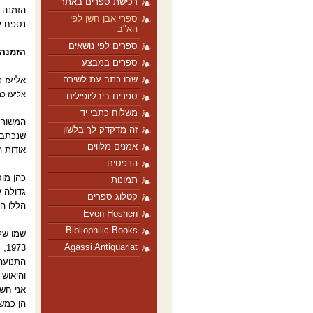
רכישת ספרים באתר
הזמנה 
ספרי אבן חֹשן לפי
נספח לס
הא"ב
ספרים לפי נושאים
הזמנה 
ספרים במבצע
שבו כתב עת לשירה
אליעז כ
אליעז כה
ספרים ביבליופילים
משלוח כתבי יד
המשורר 
זה מדקדק לך בלשון
שנכתב 
אמנים מלווים
אודות 
הדפסים
כהן מו
תמונות
גדולה ל
קטלוג ספרים
הללו ה
Even Hoshen
Bibliophilic Books
שמו של
Agassi Antiquariat
73
התנועה 
והיאוש
אני חשת
הן כמשו