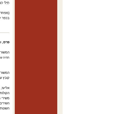
חַיָּלִי ה
)
מפחד 
בכפר עצ
פרס, ו
המשורר
תחיה שי
המשורר ה
קובץ שי
אליעז,
הקולות
משירי 
השירים
השונות.