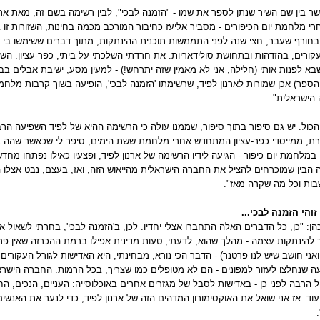
ר בין שם השיר שנתן לספר את שמו - "הזמנה לבכי", לבין רשימה בשם זה, מאת אר
רי מלחמת יום הכיפורים - מסביר אליעז כחיבור המורכב מכמה בחינות, השזורות זו בזו
בחורף שעבר, חצי שנה לפני התממשות תוכנית ההינתקות, מתוך דברים ששימשו בי ב
קורים, בהזדהות ובתחושת סולידאריות. את חרדתי השלכתי על ביתי, כפר-עציון: השיר
בא לפנות אותי (חלילה, אני לא מאמין שזה יתרחש!) - למעין מסע, ישיבת אבלים בבי
הספר) אכן שמורות לארנון לפיד, שרשימתו 'הזמנה לבכי', הופיעה בשוך קרבות מלח
הישראלית".
 הכול. יש גם סיפור בתוך סיפור, שממנו עולה כי הרשימה ההיא של לפיד השפיעה ה
ורת, ממייסדי כפר-עציון המתחדש אחרי מלחמת ששת הימים, סיפר לי שכאשר שהה 
במלחמת יום כיפור - הגיעה לידיו הרשימה של ארנון לפיד, ופצעיו כאילו נפתחו מ
 הבין שמוכרחים להציל את החברה הישראלית מהייאוש הזה, ואז, בעצם, נבט אצלו 
בות וכל מה שקרה מאז".
זוהי הזמנה לבכי...
להינתקות עצמה - מהלך שהוא, לדעתי, טעות מדינית אפילו ברמת ההכרזה שאין פרט
ואני חושב שיש לנו פרטנר) - הדבר הכי נורא, מבחינתי, היא האדישות לגורל העקורים
ה שנחלצו לעזור למפונים - הם לא מטופלים כמו שצריך, בכל הרמות. החברה הישראל
הרבה לפני כן - באדישות לסבל של מגזרים אחרים באוכלוסייה: העניים, הנכים, הח
עוד. אז אני שואל את האוקסימורון המדהים הזה של ארנון לפיד, כדי לנער את האנשי