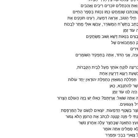
וְאַתְּ וְהַכְּתָלִים זוֹכְרִים רִיבִים וַאֲהָבִים
ֶנִּכְתְּבוּ שֶׁנִּמְחֲקוּ כְּמוֹ נִכְווֹת בְּסֵפֶר הַחַיִּים
ָ, חַיָּלִי הַטּוֹב, אֶרְאֶה דִּמְעָה, רֵעֵינוּ חוֹנְקִים אֶת
כָּתַב בְּתַשַׁ"ח הַמְשׁוֹרֵר, עַכְשָׁו אוּלַי מֻתָּר לִבְכּוֹת
ה עוֹד זְמַן
ֹבְצִים בִּנְאוֹת דֶּשֶׁא וְשׁוּב מְשַׂחֲקִים
ק הַמַּחֲבוֹאִים שֶׁל
ִירִים
עְיָה, אֲנִי הַדּוֹד, אַתָּה בְּתַפְקִיד הַשּׁוֹמְרִים
 בְּרִיצָה לוֹקֵחַ אוֹתְךָ מֵעַל לְבֵית הַקְּבָרוֹת
,
ִשְׁעַת רַעֲוָא דְּרַעֲוִין אַחַת
 תְּפִלְלַת הַמּוּאַזִּין כִּתְפִלַּת יִהוּדָאִין יַחַד עוֹלוֹת
שָׁר לְהִתְנַבֵּא, כָּאן
יָה לָנוּ עוֹד זְמַן
ָה אַתָּה שׁוֹאֵל: אֲרַזְתֶּם? כְּאִלּוּ יֵשׁ בְּזֶה הָעוֹלָם הַצְּרוֹר
ִיל גַּעְגּוּעִים
.
צֵר בְּשֶׁטֶף הַדְּמָעוֹת. יוֹצְאִים לִנְשֹׁם עַל הַמִּרְפֶּסֶת
ְתִּי לִי פִּנָּה קְטַנָּה לִכְתֹּב אֶת הָרוֹמָן הַלֹּא גָּמוּר
ֵעֵץ הַתְּאֵנָה שֶׁבֶּחָצֵר עָלֶה אַחֲרוֹן נוֹשֵׁר
לֵא סְמָלִים אַתָּה אוֹמֵר
צַוָּארִי בִּבְכִי וּמְמָרֵר