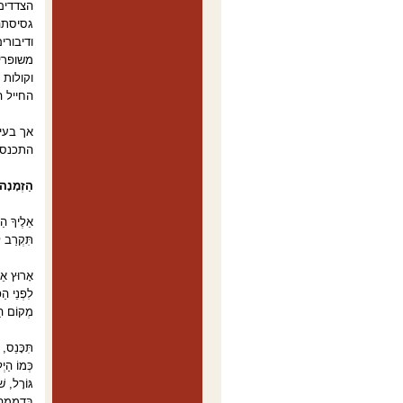
הצדדים,
גסיסתה
ודיבור
משופרי
וקולות
החייל ה
אך בעיק
התכנסוי
הַזְמָנָה 
אֵלֶיךָ הַח
תִּקְרַב לִ
אָרוּץ אֵל
לִפְנֵי הַ
מְקוֹם הַ
תִּכָּנֵס,
כְּמוֹ הַיְ
גּוֹרָל, שׁ
בִּדְמָמָה 