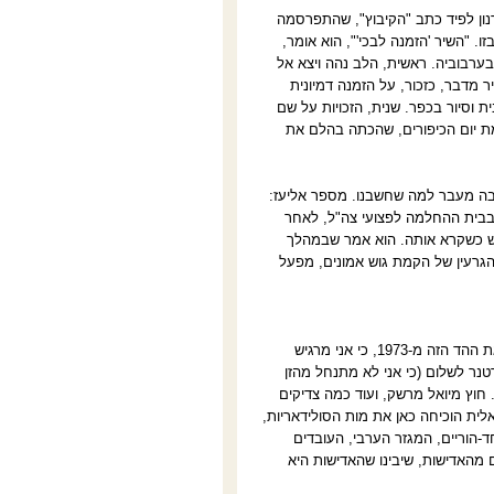
נון לפיד כתב "הקיבוץ", שהתפרסמה
. "השיר 'הזמנה לבכי'", הוא אומר,
ערבוביה. ראשית, הלב נהה ויצא אל
 מדבר, כזכור, על הזמנה דמיונית
ת וסיור בכפר. שנית, הזכויות על שם
מת יום הכיפורים, שהכתה בהלם את
רבה מעבר למה שחשבנו. מספר אליעז:
בבית ההחלמה לפצועי צה"ל, לאחר
חדש כשקרא אותה. הוא אמר שבמהלך
הגרעין של הקמת גוש אמונים, מפעל
אליעז כהן: "כן, כל הדברים האלה התחברו אצלי יחדיו. לכן, ב'הזמנה לבכי', בחרתי לשאול את ההד הזה מ-1973, כי אני מרגיש
נר לשלום (כי אני לא מתנחל מהזן
. חוץ מיואל מרשק, ועוד כמה צדיקים
ית הוכיחה כאן את מות הסולידאריות,
ד-הוריים, המגזר הערבי, העובדים
ם מהאדישות, שיבינו שהאדישות היא