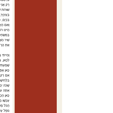
רַק אֲנִי 
שׁוּרוֹת שׁ
בְּעֵינֶיך
בִּכְיָם, 
וְאִם הָיָ
הָיִינוּ רו
בְּמִשְׂחַ
שִׁיר הַשּׁ
אַתְּ הָרַ
וְהָיִיתִי
לְכָאן, בּ
שָׁמַעְתִּי
כָּאן אֶפְ
אִם רַק הָ
בִּלְחִישׁ
שֶׁכֹּה יָכ
אַתָּה עוֹ
כָּאן הֵכַנ
עַכְשָׁו מ
הַכֹּל מָ
נוֹפֵל עַל 