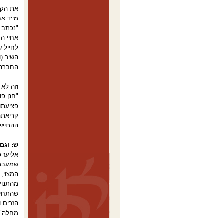
את הקש
מייד אח
"נכתב 
אחיי הע
לחייל ש
השיר (ו
החברה 
וזה לא
"חנן פ
פציעתו 
קריאתה
ההתייש
ש: וגם 
שמעבר 
המצוי, 
מהתנוע
שהתחיל 
הזרים ו
מחלה".