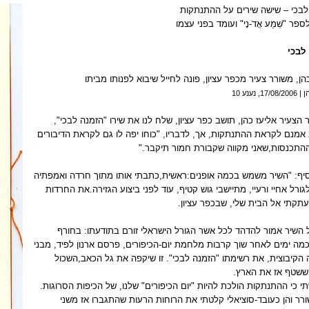
לבכי – שישה שירים על ההתנתקות
פר "שְׁמַע אֲדֹ-נָי" ועומד בפני עצמו
לבכי
הן, משורר צעיר מכפר עציון, פונה לחייל שיבוא לפנותו מביתו
ן |
17/08/2006
, נענע 10
הצעיר אליעז כהן, תושב כפר עציון, שלח לנו את שירו "הזמנה לבכי",
אמנם לקראת ההתנתקות, אך, לדבריו, "כוחו יפה לו גם לקראת הדיבורים
ההתכנסות,שאני מקווה שקבורת חמור תיקבר
".
סיף: "השיר משמש בכמה אופנים:ראשית,כתבתי אותו מתוך חרדה ואמפתיה
גורל אחיי ורעיי, מתיישבי גוש קטיף, עוד לפני ביצוע הגזירה.את החרדות
עתקתי אל הבית שלי, שבכפר עציון
.
 השיר אמור להדהד לכל אשר הגורל הישראלי זורם בתודעתו: בחורף
19, כמה ימים לאחר שוך קרבות מלחמת יום-הכיפורים, פרסם ארנון לפיד, מבני
הקיבוצית, את רשימתו "הזמנה לבכי". זו שיקפה את גל הכאב,השכול
 ששטף אז את הארץ
.
י כי ההתנתקות הולכת להיות "יום הכיפורים" שלנו, של הכיפות הסרוגות.
רר והן כעובד-סוציאלי קלטתי את הרוחות הרעות שהתגברו אז משני