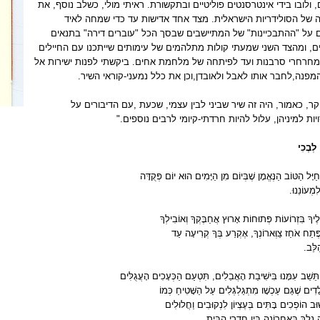
 ולובו בידי אינטרסנטים פוליטיים ובתקשורת. ראיתי מולי, כשלב נוסף, את
 של הסולידריות הישראלית. מצד אחד אדישות עד כדי שמחה לאיד
ים על "ההתבכיינות" של המתיישבים שבסך הכל "עוברים דירה" בתנאים
ם, ומהצד השני שמעתי קולות מתלהמים של עימותים שייתכנו עם החיילים
 מחרחרי סרבנות ועד לפיתחה של מלחמת אחים. ביקשתי לפנות ישירות אל
מפנה,לחבר אותו לאבל ולאובדן,וכן את כלל נמעני-קוראי השיר
.
ר, כאמור, היה זה שיר שביני לבין עצמי, שכעת ,עם הדיבורים על
ות למיניהן, עלול להיות חרדתי-קיומי לרבים נוספים
".
לְבֶכִי
ַיָּל הַטּוֹב הַנֶּאֱמָן שֶׁבְּיוֹם מִן הַיָּמִים הוּא יוֹם פְּקֻדָּה
מְעוֹנֵנוּ
.
ֶיךָ בִּזְרוֹעוֹת פְּתוּחוֹת אָרוּץ אֲחַבֶּקְךָ וְאוֹבִילְךָ
פֶּתַח אֹחַז צַוְּארוֹנְךָ, אֶקְרַע בְּךָ קְרִיעָה עַד
לֵּב
.
 תֵּשֵׁב עִמָּנוּ בִּישִׁיבַת הָאֲבֵלִים, תִּטְעַם הַכְּעָכִים הָעֲגֻלִּים
לָדִים שֶׁגַּם עַכְשָׁו מִתְגַּלְגְּלִים עַל הַשָּׁטִיחַ כְּמוֹ
וּב הוֹפְכִים בָּתִּים בְּעֶצְיוֹן לִנְקוּבִים וַחֲלוּלִים
נֵלֵךְ בָּאַחֲרוֹנָה בֵּין חַדְרֵי הַבַּיִת
.